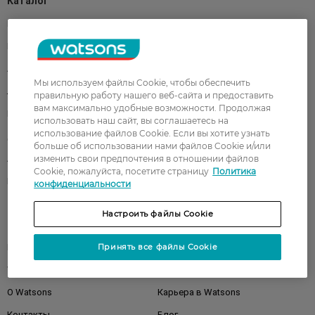
Каталог
Корейская косметика
Мужчинам
Парфюмерия
Здоровье
Акции
Макияж
Мы используем файлы Cookie, чтобы обеспечить
Лицо
Тело
правильную работу нашего веб-сайта и предоставить
вам максимально удобные возможности. Продолжая
Подарки
Детям
использовать наш сайт, вы соглашаетесь на
использование файлов Cookie. Если вы хотите узнать
Дом
Волосы
больше об использовании нами файлов Cookie и/или
изменить свои предпочтения в отношении файлов
Аксессуары
Дерматокосметика
Cookie, пожалуйста, посетите страницу
Политика
Бренды
конфиденциальности
Настроить файлы Cookie
Клиентам
Принять все файлы Cookie
Правила и условия
Магазины
Watsons Club
Подарочные сертификаты
О Watsons
Карьера в Watsons
Контакты
Блог