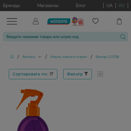
Бренды
Магазины
Блог
UA
RU
/
/
/
Волосы
Маски, масла и спреи
Бренд: GOT2B
Сортировать по:
Фильтр