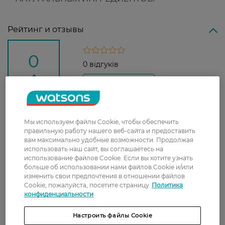
Рейтинг и отзывы
0
0 відгуків
З 0 відгуків
Доставка
Мы используем файлы Cookie, чтобы обеспечить
правильную работу нашего веб-сайта и предоставить
Новая почта
вам максимально удобные возможности. Продолжая
использовать наш сайт, вы соглашаетесь на
В отделение Новой почты - 99 грн, бесплатно
использование файлов Cookie. Если вы хотите узнать
от 699 грн
больше об использовании нами файлов Cookie и/или
изменить свои предпочтения в отношении файлов
Укрпочта
Cookie, пожалуйста, посетите страницу
Политика
конфиденциальности
Стоимость доставки – 79 грн, бесплатная
доставка от – 599 грн
Настроить файлы Cookie
Забрать сегодня в магазине Watsons