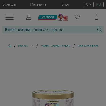
Бренды
Магазины
Блог
UA
RU
/
/
/
Волосы
Маски, масла и спреи
Маска для волос OG