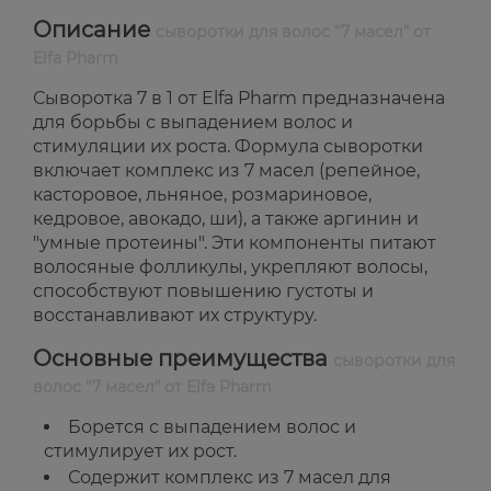
Описание
сыворотки для волос "7 масел" от
Elfa Pharm
Сыворотка 7 в 1 от Elfa Pharm предназначена
для борьбы с выпадением волос и
стимуляции их роста. Формула сыворотки
включает комплекс из 7 масел (репейное,
касторовое, льняное, розмариновое,
кедровое, авокадо, ши), а также аргинин и
"умные протеины". Эти компоненты питают
волосяные фолликулы, укрепляют волосы,
способствуют повышению густоты и
восстанавливают их структуру.
Основные преимущества
сыворотки для
волос "7 масел" от Elfa Pharm
Борется с выпадением волос и
стимулирует их рост.
Содержит комплекс из 7 масел для