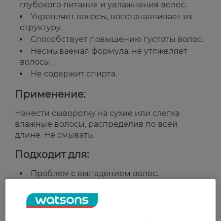
глубокого питания и увлажнения волос.
Укрепляет волосы, восстанавливает их
структуру.
Способствует повышению густоты волос.
Несмываемая формула, не утяжеляет
волосы.
Не содержит спирта.
Применение:
Нанести сыворотку на сухие или слегка
влажные волосы, распределив по всей
длине. Не смывать.
Подходит для:
Проблем с выпадением волос.
Укрепления и стимуляции роста волос.
Страна-производитель:
Польша