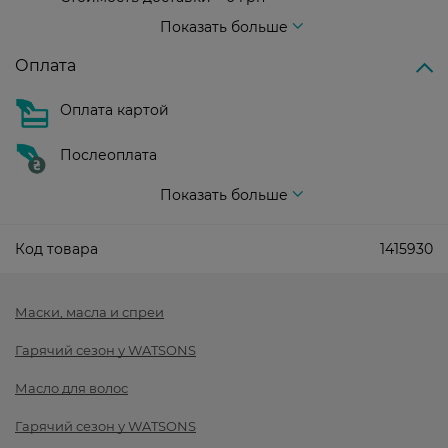
Стоимость доставки – 99 грн, бесплатная доставка от – 699 грн
Показать больше
Оплата
Оплата картой
Послеоплата
Показать больше
Код товара
1415930
Маски, масла и спреи
Гарячий сезон у WATSONS
Масло для волос
Гарячий сезон у WATSONS