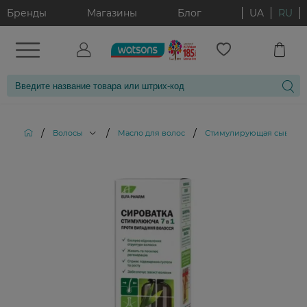
Бренды
Магазины
Блог
UA
RU
/
/
/
Волосы
Масло для волос
Стимулирующая сыворотка