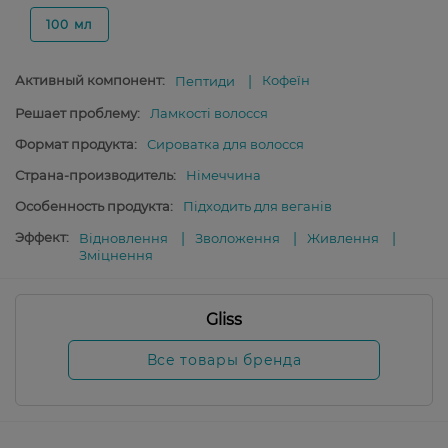
100 мл
Активный компонент:
Кофеїн
Пептиди
Решает проблему:
Ламкості волосся
Формат продукта:
Сироватка для волосся
Страна-производитель:
Німеччина
Особенность продукта:
Підходить для веганів
Эффект:
Відновлення
Зволоження
Живлення
Зміцнення
Gliss
Все товары бренда