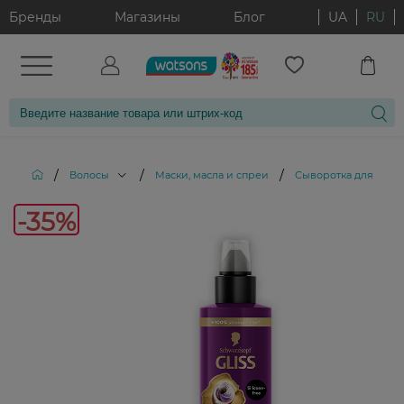
Бренды
Магазины
Блог
UA
RU
/
/
/
Волосы
Маски, масла и спреи
Сыворотка для кожи 
-35%