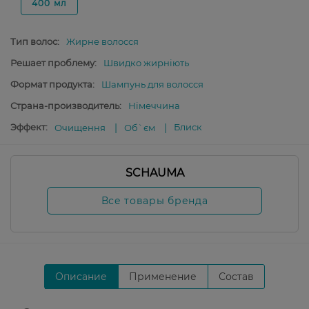
400 мл
Тип волос:
Жирне волосся
Решает проблему:
Швидко жирніють
Формат продукта:
Шампунь для волосся
Страна-производитель:
Німеччина
Эффект:
Блиск
Очищення
Об`єм
SCHAUMA
Все товары бренда
Описание
Применение
Состав