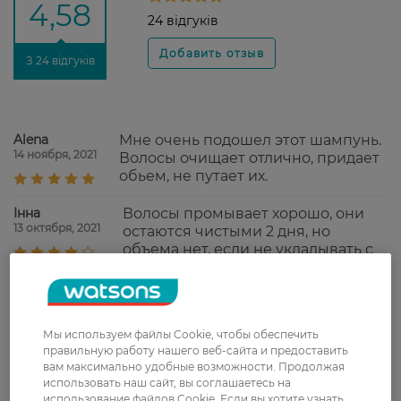
4,58
24 відгуків
З 24 відгуків
Alena
Мне очень подошел этот шампунь.
14 ноября, 2021
Волосы очищает отлично, придает
обьем, не путает их.
Інна
Волосы промывает хорошо, они
13 октября, 2021
остаются чистыми 2 дня, но
объема нет, если не укладывать с
использованием дополнительных
средств.
Олена
Давно користуюся, особисто мені
Мы используем файлы Cookie, чтобы обеспечить
6 октября, 2021
дуже подобається.
правильную работу нашего веб-сайта и предоставить
вам максимально удобные возможности. Продолжая
использовать наш сайт, вы соглашаетесь на
Каріна
От этого шампуня я в восторге.
использование файлов Cookie. Если вы хотите узнать