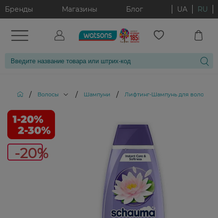
Бренды
Магазины
Блог
UA
RU
/
/
/
Волосы
Шампуни
Лифтинг-Шампунь для волос Sch
-20%
-20%