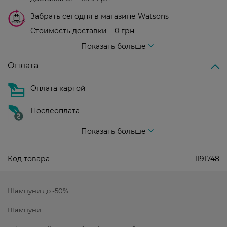
Забрать сегодня в магазине Watsons
Стоимость доставки – 0 грн
Стоимость доставки – 99 грн, бесплатная доставка от – 699 грн
Показать больше
Оплата
Оплата картой
Послеоплата
Показать больше
Код товара
1191748
Шампуни до -50%
Шампуни