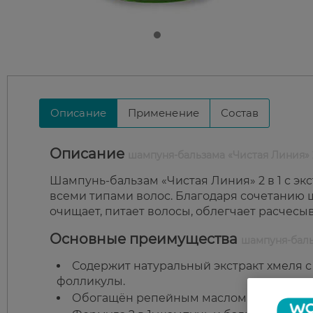
Описание
Применение
Состав
Описание
шампуня-бальзама «Чистая Линия» 2
Шампунь-бальзам «Чистая Линия» 2 в 1 с эк
всеми типами волос. Благодаря сочетанию 
очищает, питает волосы, облегчает расчесы
Основные преимущества
шампуня-баль
Содержит натуральный экстракт хмеля
фолликулы.
Обогащён репейным маслом для питани