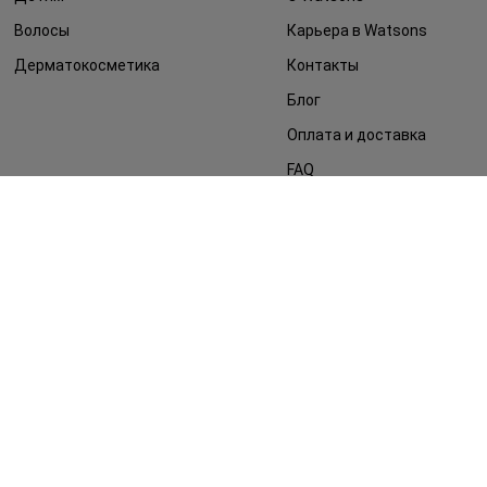
Волосы
Карьера в Watsons
Дерматокосметика
Контакты
Блог
Оплата и доставка
FAQ
Политика
конфиденциальности
Публичная оферта
СМИ о нас
Возврат заказа
©2014 - 2026. Условия использования сайта