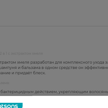
 в 1 с экстрактом хмеля
страктом хмеля разработан для комплексного ухода з
шампуня и бальзама в одном средстве он эффективн
вание и придаёт блеск.
зама:
 с бактерицидным действием, укрепляющим волосян
я волос.