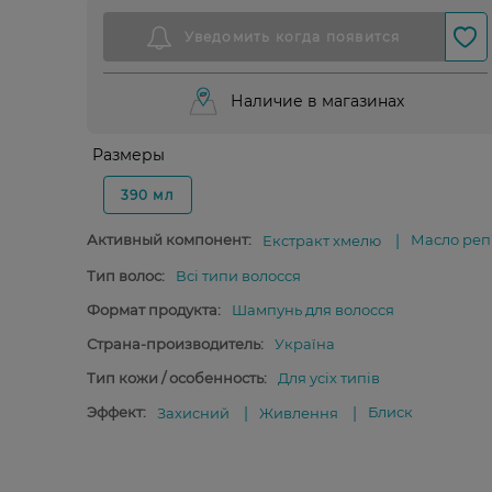
Наличие в магазинах
Размеры
390 мл
Активный компонент:
Масло реп
Екстракт хмелю
Тип волос:
Всі типи волосся
Формат продукта:
Шампунь для волосся
Страна-производитель:
Україна
Тип кожи / особенность:
Для усіх типів
Эффект:
Блиск
Захисний
Живлення