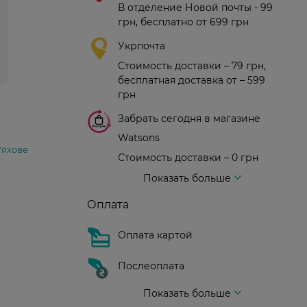
В отделение Новой почты - 99
грн, бесплатно от 699 грн
Укрпочта
Стоимость доставки – 79 грн,
бесплатная доставка от – 599
грн
Забрать сегодня в магазине
Watsons
'яхове
Стоимость доставки – 0 грн
Стоимость доставки – 99 грн, бесплатная доставка от – 699 грн
Доставка курьером новой почты
Стоимость доставки - 150 грн (до подъезда)
Показать больше
Оплата
Оплата картой
Послеоплата
Показать больше