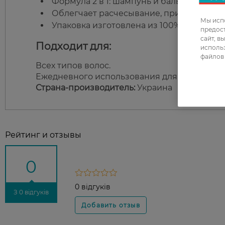
Формула 2 в 1: шампунь и бальзам в одн
Облегчает расчесывание, придаёт мягкос
Мы испо
Упаковка изготовлена из 100% перерабо
предос
сайт, в
Подходит для:
использ
файлов 
Всех типов волос.
Ежедневного использования для укрепления
Страна-производитель:
Украина
Рейтинг и отзывы
0
0 відгуків
З 0 відгуків