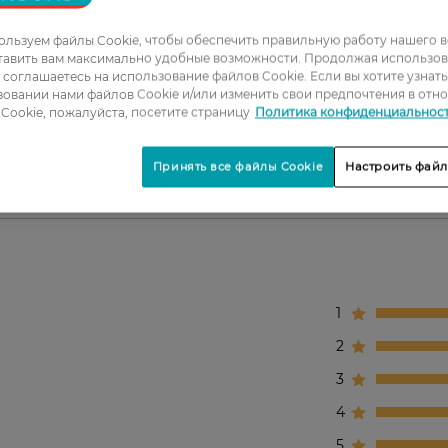
ом продукте.
ть и блеск.
льзуем файлы Cookie, чтобы обеспечить правильную работу нашего в
танного пластика.
тавить вам максимально удобные возможности. Продолжая использов
ы соглашаетесь на использование файлов Cookie. Если вы хотите узнат
овании нами файлов Cookie и/или изменить свои предпочтения в отн
Cookie, пожалуйста, посетите страницу
Политика конфиденциальнос
 и ухода.
Принять все файлы Cookie
Настроить файл
1
2
3
4
5