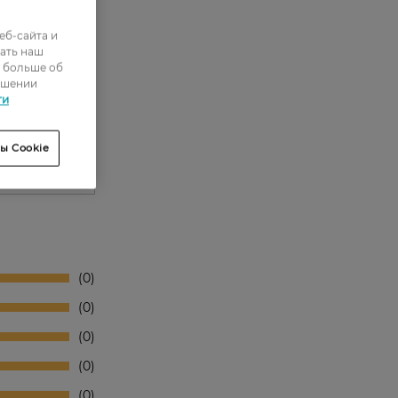
еб-сайта и
ать наш
ь больше об
ошении
ти
ы Cookie
0
0
0
0
0