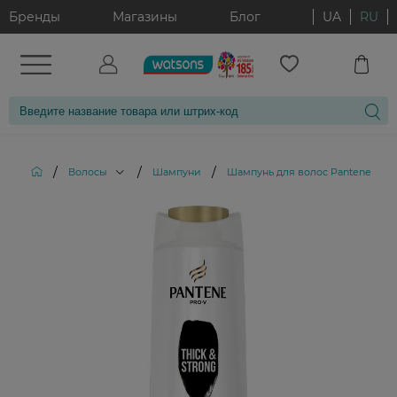
Бренды
Магазины
Блог
UA
RU
/
/
/
Волосы
Шампуни
Шампунь для волос Pantene Pro-