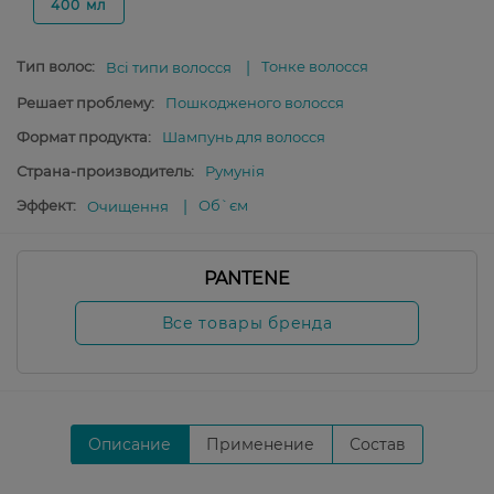
400 мл
Тип волос:
Тонке волосся
Всі типи волосся
Решает проблему:
Пошкодженого волосся
Формат продукта:
Шампунь для волосся
Страна-производитель:
Румунія
Эффект:
Об`єм
Очищення
PANTENE
Все товары бренда
Описание
Применение
Состав