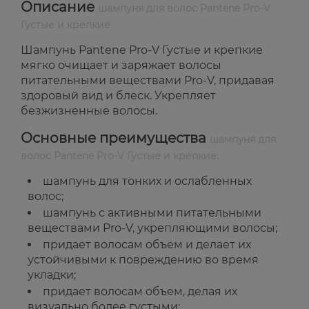
Описание
шампуня для волос Pantene Pro-V
Густые и крепкие
Шампунь Pantene Pro-V Густые и крепкие
мягко очищает и заряжает волосы
питательными веществами Pro-V, придавая
здоровый вид и блеск. Укрепляет
безжизненные волосы.
Основные преимущества
шампуня для
волос Pantene Pro-V Густые и крепкие:
шампунь для тонких и ослабленных
волос;
шампунь с активными питательными
веществами Pro-V, укрепляющими волосы;
придает волосам объем и делает их
устойчивыми к повреждению во время
укладки;
придает волосам объем, делая их
визуально более густыми;