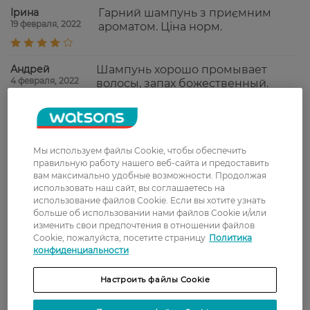
Ірина
Гарний шампунь з приємним
19 февраля, 2022
ароматом. Ціна норм.
Андрей
Шампунь хорошо промывает
4 февраля, 2022
волосы, запах божественный.
Валентина
Хороший бюджетный шампунь,
27 декабря, 2021
рекомендую.
Мы используем файлы Cookie, чтобы обеспечить
правильную работу нашего веб-сайта и предоставить
вам максимально удобные возможности. Продолжая
Таня
Добре живить, при цьому не
использовать наш сайт, вы соглашаетесь на
18 декабря, 2021
обтяжує волосся.
использование файлов Cookie. Если вы хотите узнать
больше об использовании нами файлов Cookie и/или
изменить свои предпочтения в отношении файлов
Cookie, пожалуйста, посетите страницу
Политика
Сергій
Гарно піниться та вимиває.
конфиденциальности
13 декабря, 2021
Настроить файлы Cookie
Показати ще