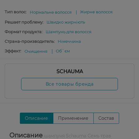
Тип волос:
Жирне волосся
Нормальне волосся
Решает проблему:
Швидко жирніють
Формат продукта:
Шампунь для волосся
Страна-производитель:
Німеччина
Эффект:
Об`єм
Очищення
SCHAUMA
Все товары бренда
Описание
Применение
Состав
Описание
шампуня Schauma Семь трав