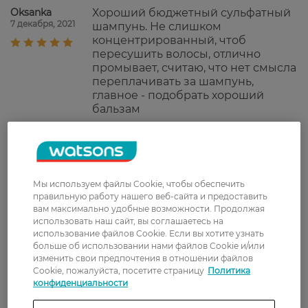
Oksanka
Хороший бюджетный сульфатный
7 декабря, 2021
шампунь. Не слишком
концентрированный, чтоб
пересушить волосы, отлично
промывает, считаю, что нет смысла
переплачивать за шампунь,
главное - подобрать хороший
бальзам
Светик
Надзвичайно приємний свіжий
14 ноября, 2021
аромат, добре піниться, легко
змивається, ідеальний вибір.
Мы используем файлы Cookie, чтобы обеспечить
Альонка
Шампунь неплохой, пенится
правильную работу нашего веб-сайта и предоставить
6 октября, 2021
хорошо, после мытья волосы
вам максимально удобные возможности. Продолжая
хорошо выглядят.
использовать наш сайт, вы соглашаетесь на
использование файлов Cookie. Если вы хотите узнать
больше об использовании нами файлов Cookie и/или
Саша
Имеет приятный запах, хорошо
изменить свои предпочтения в отношении файлов
10 апреля, 2021
смывается, придает легкий объем,
Cookie, пожалуйста, посетите страницу
Политика
не утяжеляет волос.
конфиденциальности