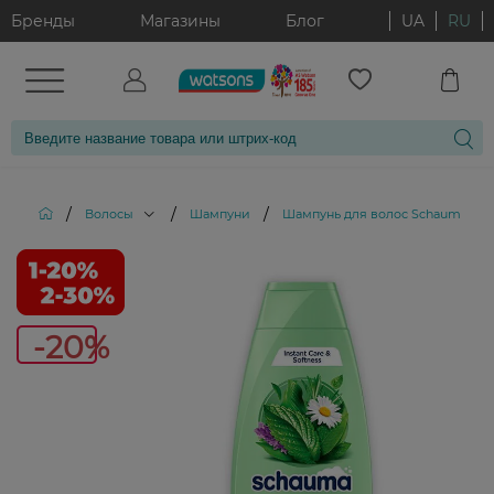
Бренды
Магазины
Блог
UA
RU
/
/
/
Волосы
Шампуни
Шампунь для волос Schauma Сем
-
-20%