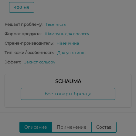
400 мл
Решает проблему:
Тьмяність
Формат продукта:
Шампунь для волосся
Страна-производитель:
Німеччина
Тип кожи / особенность:
Для усіх типів
Эффект:
Захист кольору
SCHAUMA
Все товары бренда
Описание
Применение
Состав