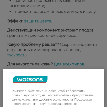
защищает волосы от вымывания и
выгорания цвета;
придает волосам блеск, мягкость и силу.
Эффект:
защита цвета
.
Действующий компонент:
экстракт плодов
граната, масло косточек абрикоса.
Какую проблему решает?
Сохранение цвета
окрашенных и мелированных волос,
тусклость
.
Для какого типа кожи?
Для всех типов
.
Страна-производитель:
Германия
.
Рейтинг и отзывы
Мы используем файлы Cookie, чтобы обеспечить
правильную работу нашего веб-сайта и предоставить
вам максимально удобные возможности. Продолжая
0
использовать наш сайт, вы соглашаетесь на
0 відгуків