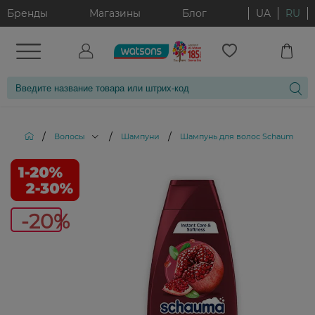
Бренды
Магазины
Блог
UA
RU
/
/
/
Волосы
Шампуни
Шампунь для волос Schauma Сия
-2
-20%