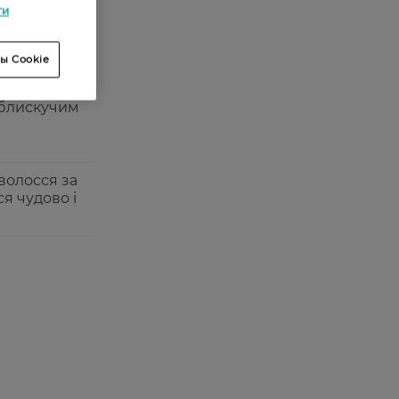
ти
0
2
ы Cookie
 блискучим
волосся за
я чудово і