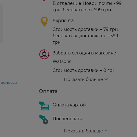
В отделение Новой почты - 99
грн, бесплатно от 699 грн
Укрпочта
Стоимость доставки – 79 грн,
бесплатная доставка от – 599
грн
Забрать сегодня в магазине
Watsons
Стоимость доставки – 0 грн
Стоимость доставки – 99 грн, бесплатная доставка от – 699 грн
Доставка курьером новой почты
Стоимость доставки - 150 грн (до подъезда)
Показать больше
 волосся
Оплата
Оплата картой
Послеоплата
Показать больше