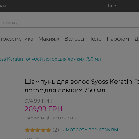
ины
Блог
токосметика
Макияж
Волосы
Тело
Парфюм
Д
ss Keratin Голубой лотос для ломких 750 мл
28%
Шампунь для волос Syoss Keratin 
лотос для ломких 750 мл
374,99 ГРН
269,99 ГРН
Період акції:
27 07 - 23 08
2
Смотреть все отзывы