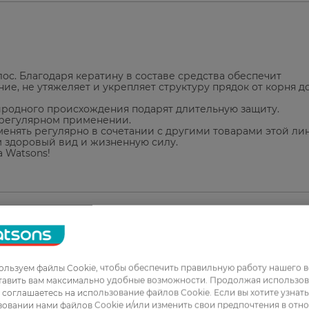
лос. Благодаря кератину в составе средства обеспечит
е, не утяжеляет и укрепляет структуру прядок от корня д
родного происхождения подарят длительную защиту.
 регулярном применении.
менять регулярно в сочетании с другими товарами этой ли
 здоровый вид и жизненную силу.
 Watsons!
1
льзуем файлы Cookie, чтобы обеспечить правильную работу нашего в
2
тавить вам максимально удобные возможности. Продолжая использов
ы соглашаетесь на использование файлов Cookie. Если вы хотите узнат
3
овании нами файлов Cookie и/или изменить свои предпочтения в отн