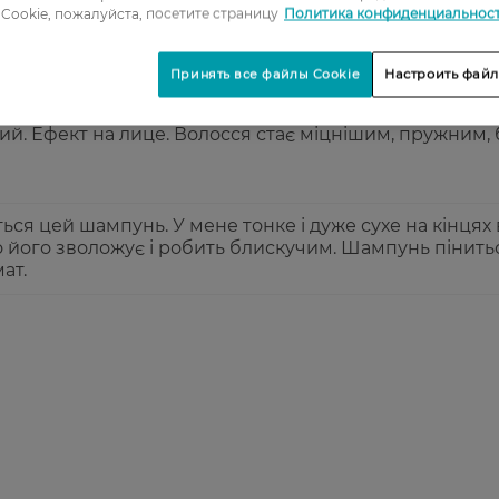
Cookie, пожалуйста, посетите страницу
Политика конфиденциальнос
4
5
Принять все файлы Cookie
Настроить файл
й. Ефект на лице. Волосся стає міцнішим, пружним,
ься цей шампунь. У мене тонке і дуже сухе на кінцях 
 його зволожує і робить блискучим. Шампунь пінитьс
ат.