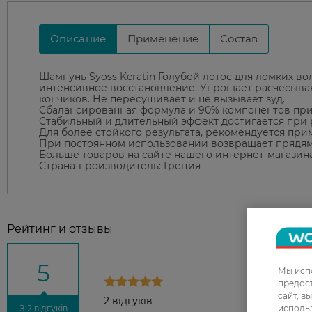
Описание
Применение
Состав
Шампунь Syoss Keratin Голубой лотос для ломких во
интенсивное восстановление. Упрощает расчесывани
кончиков. Не пересушивает и не вызывает зуд.
Сбалансированная формула и 90% компонентов при
Стабильный и длительный эффект достигается при
Для более стойкого результата, рекомендуется при
При постоянном использовании возвращает прядям
Больше товаров на сайте нашего интернет-магазина
Страна-производитель: Греция
Рейтинг и отзывы
5
Мы испо
предос
сайт, в
2 відгуків
использ
З 2 відгуків