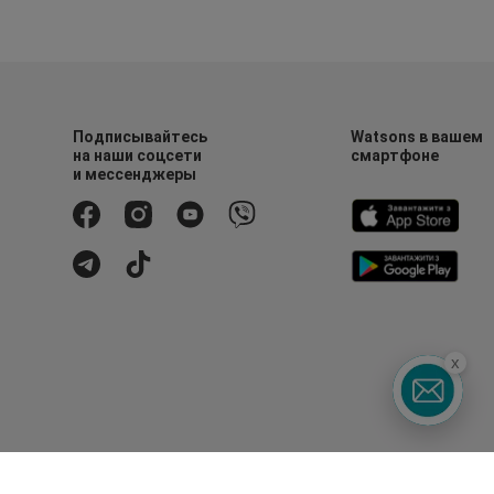
Подписывайтесь
Watsons в вашем
на наши соцсети
смартфоне
и мессенджеры
x