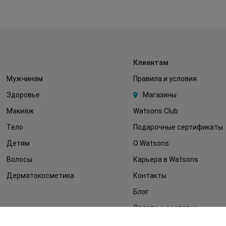
Клиентам
Мужчинам
Правила и условия
Здоровье
Магазины
Макияж
Watsons Club
Тело
Подарочные сертификаты
Детям
О Watsons
Волосы
Карьера в Watsons
Дерматокосметика
Контакты
Блог
Оплата и доставка
FAQ