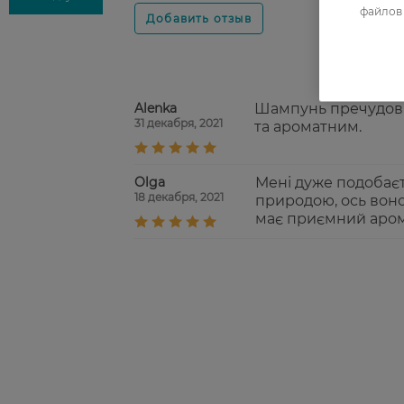
файлов 
Alenka
Шампунь пречудови
31 декабря, 2021
та ароматним.
Olga
Мені дуже подобаєт
18 декабря, 2021
природою, ось воно
має приємний аром