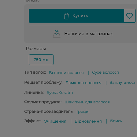
1349297
Наличие в магазинах
Размеры
750 мл
Тип волос:
Сухе волосся
Всі типи волосся
Решает проблему:
Заплутаності
Ламкості волосся
Линейка:
Syoss Keratin
Формат продукта:
Шампунь для волосся
Страна-производитель:
Греція
Эффект:
Блиск
Очищення
Відновлення