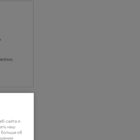
о
нейки.
0
еб-сайта и
0
ать наш
ь больше об
0
ошении