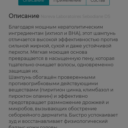
Описание
Применение
Состав
Описание
Noreva Laboratoires Sebodiane DS
Благодаря мощным кератолитическим
ингредиентам (ихтиол и ВНА), этот шампунь
отличается высокой эффективностью против
сильной жирной, сухой и даже устойчивой
перхоти. Мягкая моющая основа
превращается в насыщенную пену, которая
тщательно очищает волосы, одновременно
защищая их.
Шампунь обогащён проверенными
противогрибковыми действующими
веществами (пиритион цинка, климбазол и
пироктон оламин) и эффективно
предотвращает размножение дрожжей и
микробов, вызывающих обострение
себорейного дерматита. Быстро успокаивает
зуд и восстанавливает физиологический
баланс кожи головы.