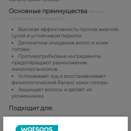
Основные преимущества
Noreva
Laboratoires Sebodiane DS
Высокая эффективность против жирной,
сухой и устойчивой перхоти.
Деликатное очищение волос и кожи
головы.
Противогрибковые ингредиенты
предотвращают размножение
микроорганизмов.
Успокаивает зуд и восстанавливает
физиологический баланс кожи головы.
Защищает волосы и делает их
ухоженными.
Подходит для:
Ежедневного ухода за волосами и кожей
головы, склонной к себорейному дерматиту