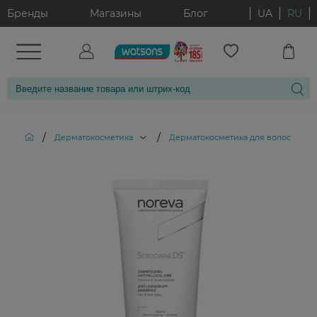
Бренды
Магазины
Блог
UA
RU
/
/
/
Дерматокосметика
Дерматокосметика для волос
Ш