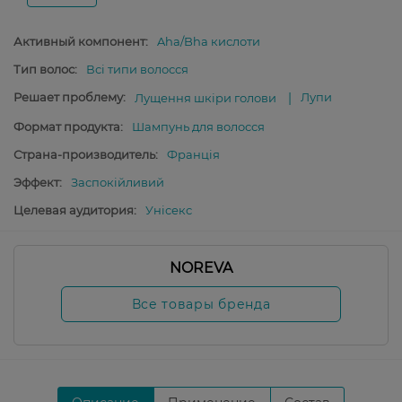
Активный компонент:
Aha/Bha кислоти
Тип волос:
Всі типи волосся
Решает проблему:
Лупи
Лущення шкіри голови
Формат продукта:
Шампунь для волосся
Страна-производитель:
Франція
Эффект:
Заспокійливий
Целевая аудитория:
Унісекс
NOREVA
Все товары бренда