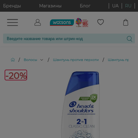
Бренды
Магазины
Блог
UA
RU
/
/
/
Волосы
Шампунь против перхоти
Шампунь против п
-20%
-20%