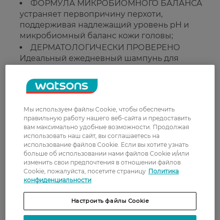
ФОРМУЛА МИКРОБИОМНОГО БАЛАНСА
устраняет первопричину перхоти,
поддерживая надлежащий уровень pH и
микробиомный баланс кожи головы;
ДЕРМАТОЛОГИЧЕСКИ ПРОВЕРЕНО
Идеальный ежедневный шампунь для
мужчин и женщин, для каждого типа волос и
кожи головы;
ЭКОЛОГИЧЕСКАЯ УПАКОВКА Пригодно
для вторичной переработки, 40%
Мы используем файлы Cookie, чтобы обеспечить
переработанного пластика (кроме крышки,
правильную работу нашего веб-сайта и предоставить
красителей, приложений).
вам максимально удобные возможности. Продолжая
использовать наш сайт, вы соглашаетесь на
использование файлов Cookie. Если вы хотите узнать
Рейтинг и отзывы
больше об использовании нами файлов Cookie и/или
изменить свои предпочтения в отношении файлов
Cookie, пожалуйста, посетите страницу
Политика
0
конфиденциальности
0 відгуків
Настроить файлы Cookie
З 0 відгуків