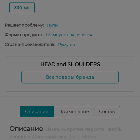
330 мл
Решает проблему:
Лупи
Формат продукта:
Шампунь для волосся
Страна-производитель:
Румунія
HEAD and SHOULDERS
Все товары бренда
Описание
Применение
Состав
Описание
Шампунь против перхоти Head &
Shoulders Основной уход 2-в-1, 330 мл