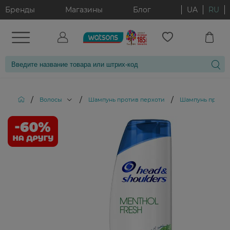
Бренды
Магазины
Блог
UA
RU
/
/
/
Волосы
Шампунь против перхоти
Шампунь против 