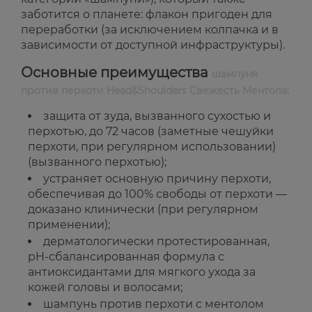
заботится о планете: флакон пригоден для
переработки (за исключением колпачка и в
зависимости от доступной инфраструктуры).
Основные преимущества
шампуня
против перхоти Head&Shoulders Свежесть Ментола:
защита от зуда, вызванного сухостью и
перхотью, до 72 часов (заметные чешуйки
перхоти, при регулярном использовании)
(вызванного перхотью);
устраняет основную причину перхоти,
обеспечивая до 100% свободы от перхоти —
доказано клинически (при регулярном
применении);
дерматологически протестированная,
pH-сбалансированная формула с
антиоксидантами для мягкого ухода за
кожей головы и волосами;
шампунь против перхоти с ментолом