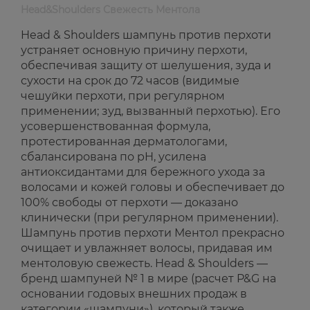
Head&Shoulders Свежесть Ментола
Head & Shoulders шампунь против перхоти
устраняет основную причину перхоти,
обеспечивая защиту от шелушения, зуда и
сухости на срок до 72 часов (видимые
чешуйки перхоти, при регулярном
применении; зуд, вызванный перхотью). Его
усовершенствованная формула,
протестированная дерматологами,
сбалансирована по pH, усилена
антиоксидантами для бережного ухода за
волосами и кожей головы и обеспечивает до
100% свободы от перхоти — доказано
клинически (при регулярном применении).
Шампунь против перхоти Ментол прекрасно
очищает и увлажняет волосы, придавая им
ментоловую свежесть. Head & Shoulders —
бренд шампуней № 1 в мире (расчет P&G на
основании годовых внешних продаж в
категории «шампуни»), который также