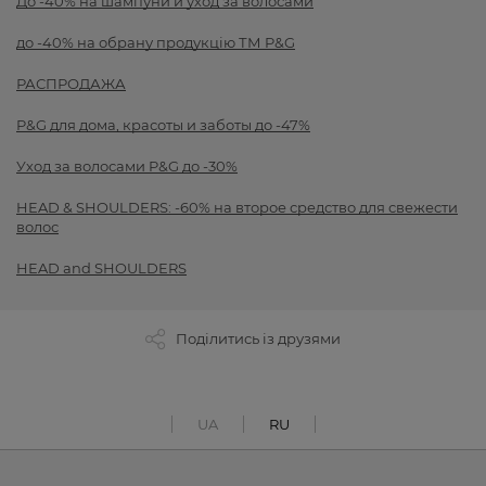
До -40% на шампуни и уход за волосами
до -40% на обрану продукцію ТМ P&G
РАСПРОДАЖА
P&G для дома, красоты и заботы до -47%
Уход за волосами P&G до -30%
HEAD & SHOULDERS: -60% на второе средство для свежести
волос
HEAD and SHOULDERS
Поділитись із друзями
UA
RU