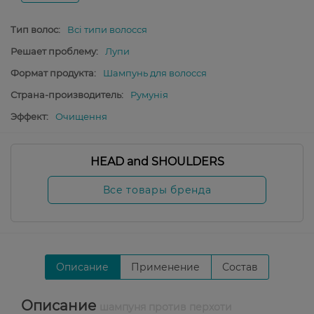
Тип волос:
Всі типи волосся
Решает проблему:
Лупи
Формат продукта:
Шампунь для волосся
Страна-производитель:
Румунія
Эффект:
Очищення
HEAD and SHOULDERS
Все товары бренда
Описание
Применение
Состав
Описание
шампуня против перхоти