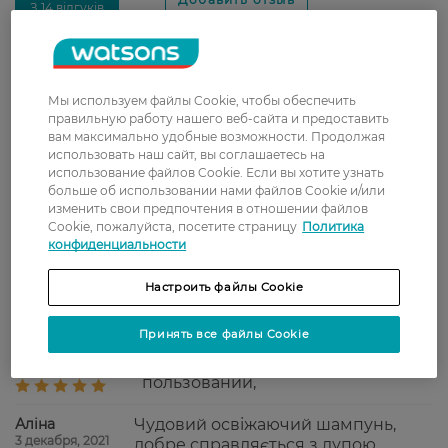
З 14 відгуків
Олеся
хороший шампунь. моет
Мы используем файлы Cookie, чтобы обеспечить
7 февраля, 2022
нормально. нареканий нет
правильную работу нашего веб-сайта и предоставить
вам максимально удобные возможности. Продолжая
использовать наш сайт, вы соглашаетесь на
использование файлов Cookie. Если вы хотите узнать
Маша
Добре піниться і додає об’єму
больше об использовании нами файлов Cookie и/или
26 января, 2022
изменить свои предпочтения в отношении файлов
Cookie, пожалуйста, посетите страницу
Политика
конфиденциальности
Наталія
Классно промывает и реально
20 января, 2022
освежает кожу головы.
Настроить файлы Cookie
Принять все файлы Cookie
Анна
супер,запах класс, от перхоти
20 декабря, 2021
избавляет при постоянном
пользовании,
Аліна
Чудовий освіжаючий шампунь,
3 декабря, 2021
добре справляється з лупою,