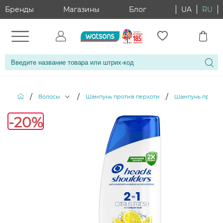
Бренды
Магазины
Блог
UA
RU
/
/
/
Волосы
Шампунь против перхоти
Шампунь против п
-20%
-20%