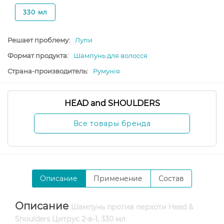
330 мл
Решает проблему:
Лупи
Формат продукта:
Шампунь для волосся
Страна-производитель:
Румунія
HEAD and SHOULDERS
Все товары бренда
Описание
Применение
Состав
Описание
Шампунь против перхоти Head &
Shoulders Цитрус 2-в-1, 330 мл