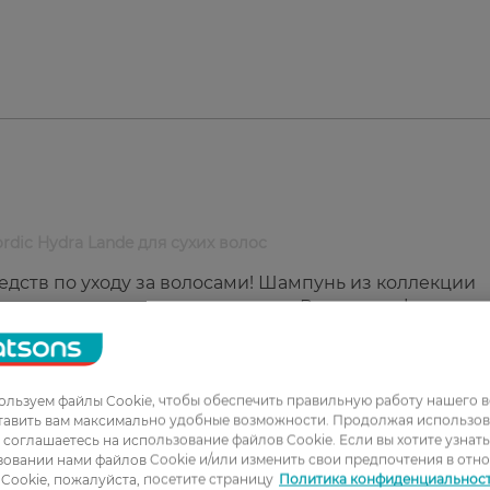
ic Hydra Lande для сухих волос
дств по уходу за волосами! Шампунь из коллекции
т сухие волосы и кожу головы. Веганская формула,
иалуроновой кислотой, придаёт волосам гладкость,
дит для окрашенных волос. Упаковка изготовлена из
льзуем файлы Cookie, чтобы обеспечить правильную работу нашего в
тавить вам максимально удобные возможности. Продолжая использов
ы соглашаетесь на использование файлов Cookie. Если вы хотите узнат
овании нами файлов Cookie и/или изменить свои предпочтения в отн
Cookie, пожалуйста, посетите страницу
Политика конфиденциальнос