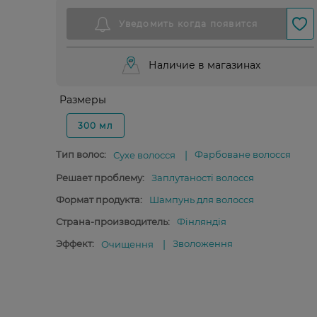
Наличие в магазинах
Размеры
300 мл
Тип волос:
Фарбоване волосся
Сухе волосся
Решает проблему:
Заплутаності волосся
Формат продукта:
Шампунь для волосся
Страна-производитель:
Фінляндія
Эффект:
Зволоження
Очищення