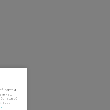
еб-сайта и
ать наш
ь больше об
ошении
ти