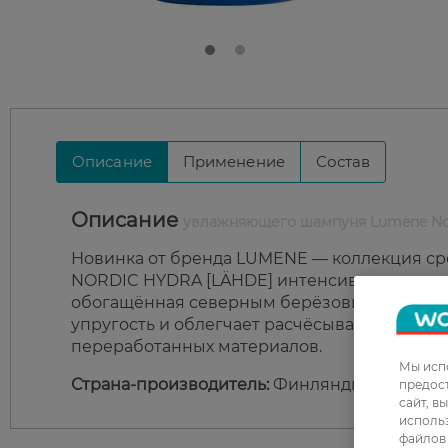
Описание
Применение
Состав
Описание
увлажняющего шампуня Lumene Nord
Новинка от бренда LUMENE — коллекция сре
NORDIC HYDRA [LÄHDE] интенсивно увлажняе
обогащённая северным берёзовым соком и г
упругость и облегчает расчёсывание. Подхо
переработанных материалов.
Мы испо
Страна-производитель:
Финляндия
предос
сайт, в
использ
файлов 