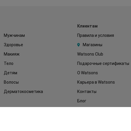
Клиентам
Мужчинам
Правила и условия
Здоровье
Магазины
Макияж
Watsons Club
Тело
Подарочные сертификаты
Детям
О Watsons
Волосы
Карьера в Watsons
Дерматокосметика
Контакты
Блог
Оплата и доставка
FAQ
Политика