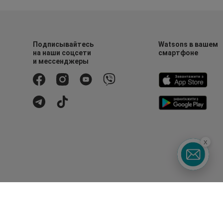
Подписывайтесь
Watsons в вашем
на наши соцсети
смартфоне
и мессенджеры
x