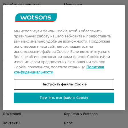
Корейская косметика
Мужчинам
Парфюмерия
Здоровье
Акции
Макияж
Мы используем файлы Cookie, чтобы обеспечить
Лицо
Тело
правильную работу нашего веб-сайта и предоставить
Подарки
вам максимально удобные возможности. Продолжая
Детям
использовать наш сайт, вы соглашаетесь на
Дом
Волосы
использование файлов Cookie. Если вы хотите узнать
больше об использовании нами файлов Cookie и/или
Аксессуары
Дерматокосметика
изменить свои предпочтения в отношении файлов
Cookie, пожалуйста, посетите страницу
Политика
Бренды
конфиденциальности
Настроить файлы Cookie
Клиентам
Правила и условия
Магазины
Принять все файлы Cookie
Watsons Club
Подарочные сертификаты
О Watsons
Карьера в Watsons
Контакты
Блог