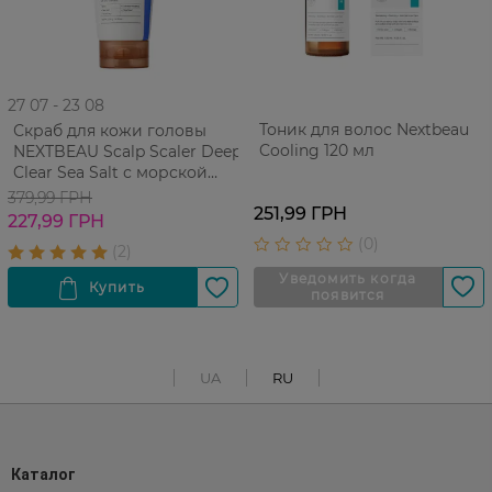
27 07 - 23 08
Тоник для волос Nextbeau
Скраб для кожи головы
Cooling 120 мл
NEXTBEAU Scalp Scaler Deep
Clear Sea Salt с морской
солью 200 мл
379,99 ГРН
251,99 ГРН
227,99 ГРН
UA
RU
Каталог