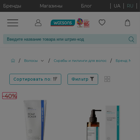
Бренды
Магазины
Блог
UA
RU
/
/
/
Волосы
Скрабы и пилинги для волос
Бренд: NEXT
Сортировать по:
Фильтр
-40%