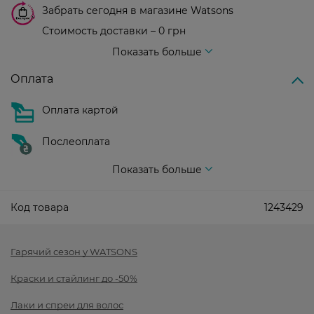
Забрать сегодня в магазине Watsons
Стоимость доставки – 0 грн
Стоимость доставки – 99 грн, бесплатная доставка от – 699 грн
Показать больше
Оплата
Оплата картой
Послеоплата
Показать больше
Код товара
1243429
Гарячий сезон у WATSONS
Краски и стайлинг до -50%
Лаки и спреи для волос