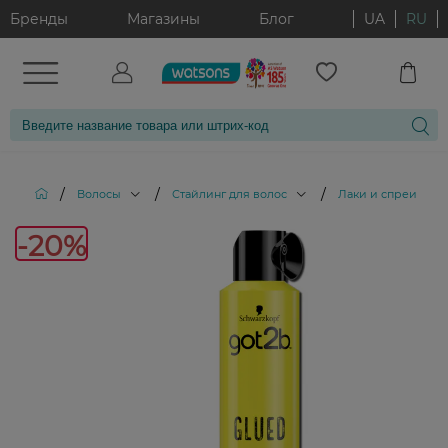
Бренды
Магазины
Блог
UA
RU
/
/
/
Волосы
Стайлинг для волос
Лаки и спреи для 
-20%