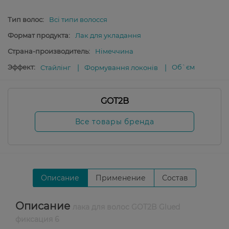
Тип волос:
Всі типи волосся
Формат продукта:
Лак для укладання
Страна-производитель:
Німеччина
Эффект:
Об`єм
Стайлінг
Формування локонів
GOT2B
Все товары бренда
Описание
Применение
Состав
Описание
лака для волос GOT2B Glued
фиксация 6