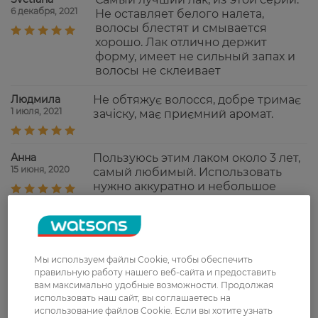
6 декабря, 2021
Не оставляет белого налета,
волосы блестят и смывается
хорошо. Лак отлично держит
форму, имеет не сильный запах и
волосы не склеивает
Людмила
Не обтяжує волосся, добре тримає
1 июля, 2021
зачіску, має приємний аромат.
Анна
Пользуюсь этим лаком около 3 лет,
15 июня, 2020
самый любимый. Использовать
нужно аккуратно и небольшое
количество, потому что у него
сверхсильная фиксация. При
правильном применении "не клеит
волосы", приятный запах. Держится
долго и волосы рассчесывать
Мы используем файлы Cookie, чтобы обеспечить
после его использования не
правильную работу нашего веб-сайта и предоставить
сложно.
вам максимально удобные возможности. Продолжая
использовать наш сайт, вы соглашаетесь на
использование файлов Cookie. Если вы хотите узнать
ЛІЛІЯ
Честно говоря, лак совершенно