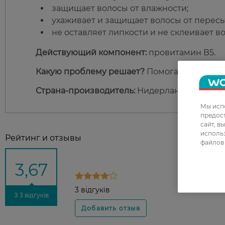
защищает волосы от влажности;
ухаживает и защищает волосы от пересы
не оставляет липкости и не склеивает в
Действующий компонент:
провитамин В5.
Какую проблему решает?
Помогает создать 
Страна-производитель:
Нидерланды.
Мы испо
предос
сайт, в
использ
Рейтинг и отзывы
файлов 
3,67
3 відгуків
З 3 відгуків