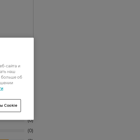
ня.
еб-сайта и
ать наш
ь больше об
ошении
ти
1
ы Cookie
0
0
0