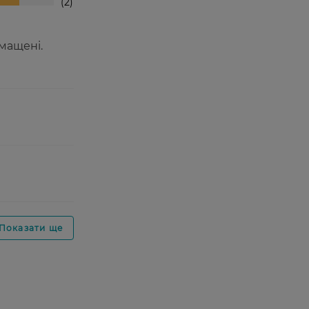
2
амащені.
Показати ще