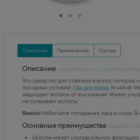
Описание
Применение
Состав
Описание
лака для волос
Kruidvat
Mega Stron
Это средство для стайлинга волос, которое
погодных условий.
Лак для волос
Kruidvat M
защищает волосы от высыхания. Имеет ульт
не склеивает волосы.
Важно!
Избегайте попадания лака в глаза. В 
Основные преимущества
лака для воло
обеспечивает ультрасильную фиксацию д