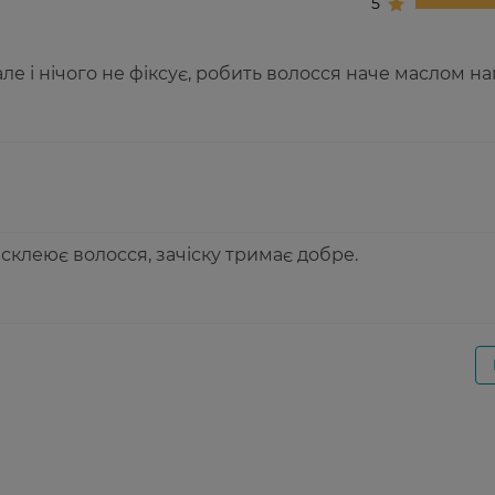
5
ле і нічого не фіксує, робить волосся наче маслом н
 склеює волосся, зачіску тримає добре.