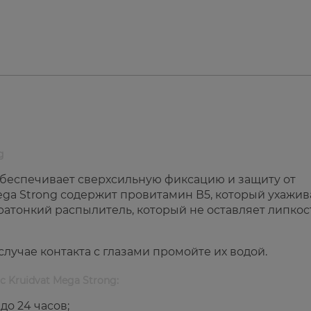
g
 обеспечивает сверхсильную фиксацию и защиту от
ega Strong содержит провитамин В5, который ухажив
ратонкий распылитель, который не оставляет липкос
случае контакта с глазами промойте их водой.
с Kruidvat Mega Strong:
о 24 часов;