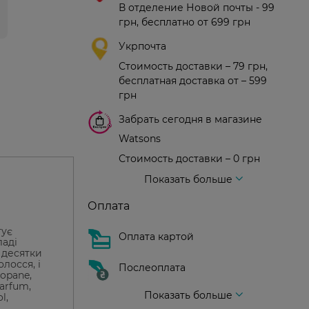
В отделение Новой почты - 99
грн, бесплатно от 699 грн
Укрпочта
Стоимость доставки – 79 грн,
бесплатная доставка от – 599
грн
Забрать сегодня в магазине
Watsons
Стоимость доставки – 0 грн
Стоимость доставки – 99 грн, бесплатная доставка от – 699 грн
Доставка курьером новой почты
Стоимость доставки - 150 грн (до подъезда)
Показать больше
Оплата
тує
Оплата картой
ладі
 десятки
лосся, і
Послеоплата
ropane,
parfum,
Показать больше
l,