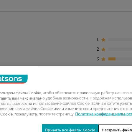
1
2
3
4
5
льзуем файлы Cookie, чтобы обеспечить правильную работу нашего в
ку, не склеивает, придает блеск и никакая непогода
тавить вам максимально удобные возможности. Продолжая использов
ы соглашаетесь на использование файлов Cookie. Если вы хотите узнат
овании нами файлов Cookie и/или изменить свои предпочтения в отн
Cookie, пожалуйста, посетите страницу
Политика конфиденциальнос
лака,надёжная фиксация, легко наносится и удаляет
Принять все файлы Cookie
Настроить файл