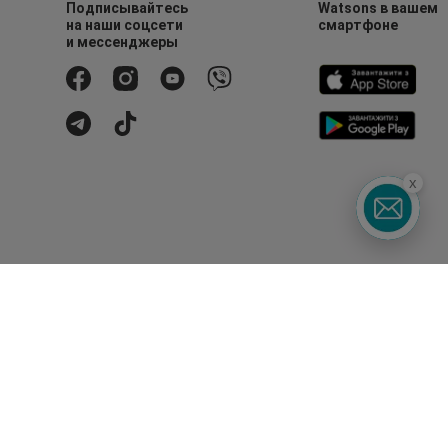
Подписывайтесь
Watsons в вашем
на наши соцсети
смартфоне
и мессенджеры
x