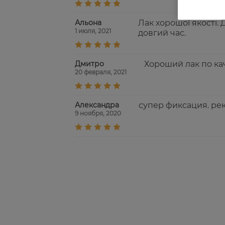
Альона
Лак хорошої якості.
1 июля, 2021
довгий час.
Дмитро
Хороший лак по ка
20 февраля, 2021
Александра
супер фиксация. р
9 ноября, 2020