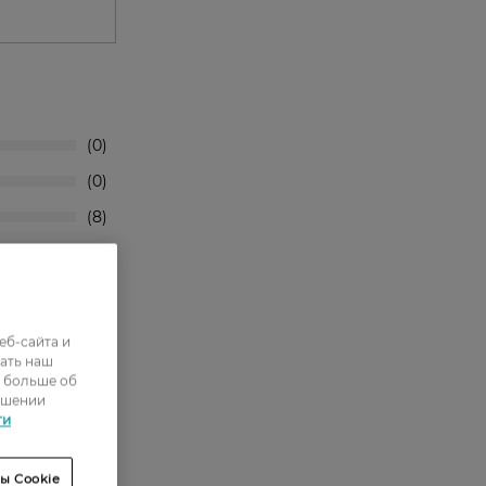
0
0
8
4
38
еб-сайта и
 не страшна
ать наш
ь больше об
ошении
ти
ся, без
ы Cookie