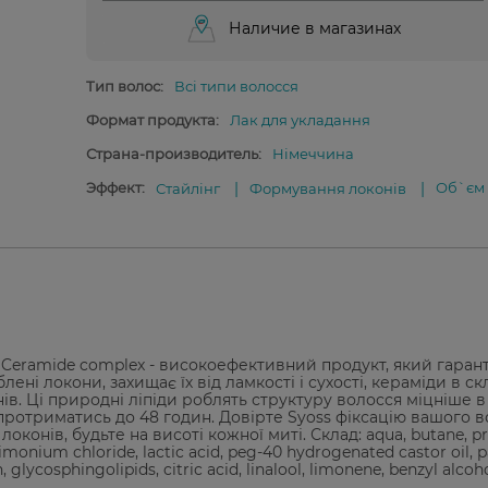
Наличие в магазинах
Тип волос:
Всі типи волосся
Формат продукта:
Лак для укладання
Страна-производитель:
Німеччина
Эффект:
Об`єм
Стайлінг
Формування локонів
 Ceramide complex - високоефективний продукт, який гаран
ні локони, захищає їх від ламкості і сухості, кераміди в ск
ів. Ці природні ліпіди роблять структуру волосся міцніше в
протриматись до 48 годин. Довірте Syoss фіксацію вашого во
оконів, будьте на висоті кожної миті. Склад: aqua, butane, p
imonium chloride, lactic acid, peg-40 hydrogenated castor oil, 
 glycosphingolipids, citric acid, linalool, limonene, benzyl alcoho