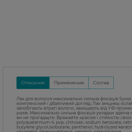
Описание
Применение
Состав
Лак для волосся максимально сильна фіксація Syoss
комплексний і дбайливий догляд. Лак зміцнює ослабле
запобігають втраті вологи, захищають від УФ-промен
разів. Максимально сильна фіксація укладки здатна 
ви не прогадаєте. Вражайте красою і стійкістю своїх л
polyquaternium-4, pvp, chitosan, sodium benzoate, cetr
butylene glycol,isobutane, panthenol, hydrolyzed keratin,
citronellol, phenoxyethanol, geraniol, pantolactone.