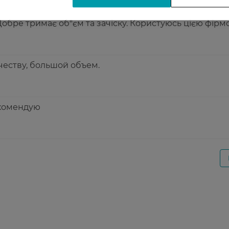
 Добре тримає об"єм та зачіску. Користуюсь цією фір
честву, большой объем.
екомендую