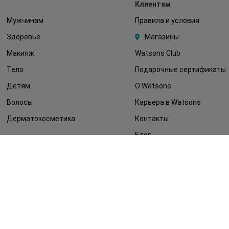
Клиентам
Мужчинам
Правила и условия
Здоровье
Магазины
Макияж
Watsons Club
Тело
Подарочные сертификаты
Детям
О Watsons
Волосы
Карьера в Watsons
Дерматокосметика
Контакты
Блог
Оплата и доставка
FAQ
Политика
конфиденциальности
Публичная оферта
СМИ о нас