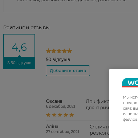
Рейтинг и отзывы
4,6
50 відгуків
З 50 відгуків
Мы испо
Оксана
Лак фиксирует уклад
предос
6 декабря, 2021
для причёски.
сайт, в
использ
файлов 
Аліна
Отличный вариант 
27 сентября, 2021
резкого запаха.