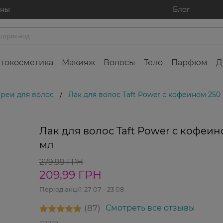
ины
Блог
токосметика
Макияж
Волосы
Тело
Парфюм
Д
преи для волос
Лак для волос Taft Power с кофеином 250
/
-25%
Лак для волос Taft Power с кофеин
мл
279,99 ГРН
209,99 ГРН
Період акції:
27 07 - 23 08
87
Смотреть все отзывы