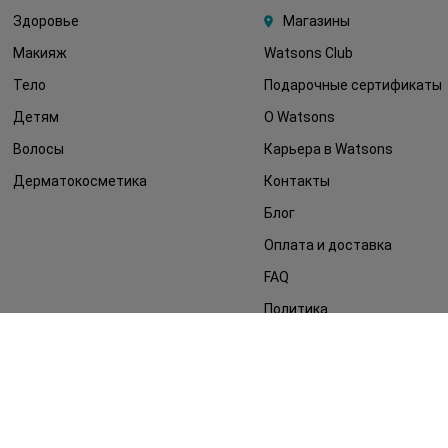
Здоровье
Магазины
Макияж
Watsons Club
Тело
Подарочные сертификаты
Детям
О Watsons
Волосы
Карьера в Watsons
Дерматокосметика
Контакты
Блог
Оплата и доставка
FAQ
Политика
конфиденциальности
Публичная оферта
СМИ о нас
Возврат заказа