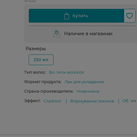
511222
Наличие в магазинах
Размеры
250 мл
Тип волос:
Всі типи волосся
Формат продукта:
Лак для укладання
Страна-производитель:
Німеччина
Эффект:
Об`єм
Стайлінг
Формування локонів