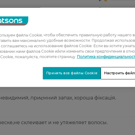
3
4
5
льзуем файлы Cookie, чтобы обеспечить правильную работу нашего в
тавить вам максимально удобные возможности. Продолжая использов
ы соглашаетесь на использование файлов Cookie. Если вы хотите узнат
ет укладку, до двух дней. Чёлка не разлетается в в
овании нами файлов Cookie и/или изменить свои предпочтения в отн
Cookie, пожалуйста, посетите страницу
Политика конфиденциальнос
волос, хорошо фиксирует прическу.
Принять все файлы Cookie
Настроить файл
невидимий, приємний запах, хороша фіксація.
еске,не склеивает и не утяжеляет волосы.