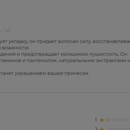
 Taft
ет укладку, он придает волосам силу, восстанавлива
й влажности.
ждений и предотвращает излишнюю пушистость. Он
таминов и пантенолом, натуральными экстрактами 
станет украшением вашей прически.
1
2