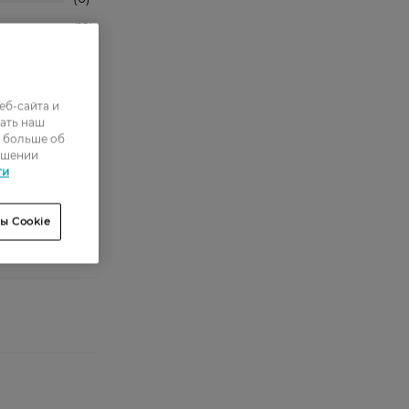
12
11
63
еб-сайта и
ать наш
ь больше об
етреную
ошении
ти
ы Cookie