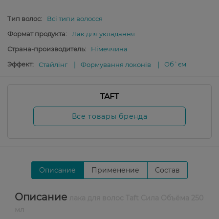
Тип волос:
Всі типи волосся
Формат продукта:
Лак для укладання
Страна-производитель:
Німеччина
Эффект:
Об`єм
Стайлінг
Формування локонів
TAFT
Все товары бренда
Описание
Применение
Состав
Описание
лака для волос Taft Сила Объёма 250
мл