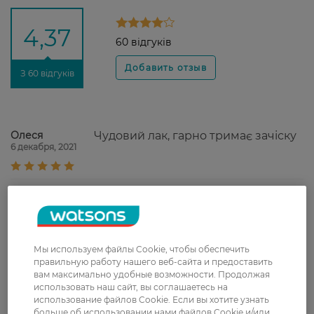
4,37
60 відгуків
З 60 відгуків
Олеся
Чудовий лак, гарно тримає зачіску
6 декабря, 2021
Алиса
Хороший лак для волос. Волосы
27 сентября, 2021
не слипаются, прическа
прекрасно зафиксирована.
Мы используем файлы Cookie, чтобы обеспечить
Наталья
Очень хороший и качественный
правильную работу нашего веб-сайта и предоставить
6 сентября, 2021
лак
вам максимально удобные возможности. Продолжая
использовать наш сайт, вы соглашаетесь на
использование файлов Cookie. Если вы хотите узнать
Svetlana
Отличный лак, хорошо фиксирует и
больше об использовании нами файлов Cookie и/или