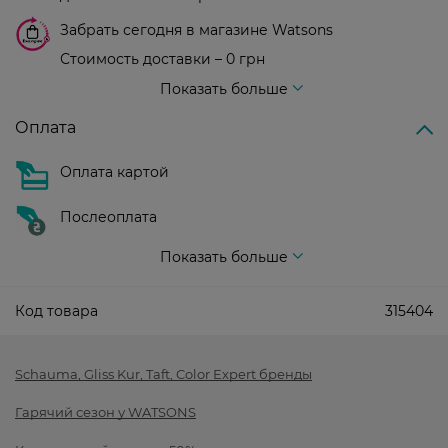
Забрать сегодня в магазине Watsons
Стоимость доставки – 0 грн
Стоимость доставки – 99 грн, бесплатная доставка от – 699 грн
Показать больше
Оплата
Оплата картой
Послеоплата
Показать больше
Код товара
315404
Schauma, Gliss Kur, Taft, Color Expert бренды
Гарячий сезон у WATSONS