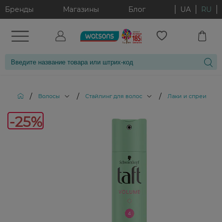
Бренды
Магазины
Блог
UA
RU
/
/
/
Волосы
Стайлинг для волос
Лаки и спреи для 
-25%