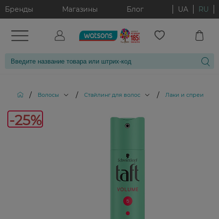
Бренды
Магазины
Блог
UA
RU
/
/
/
Волосы
Стайлинг для волос
Лаки и спреи для 
-25%