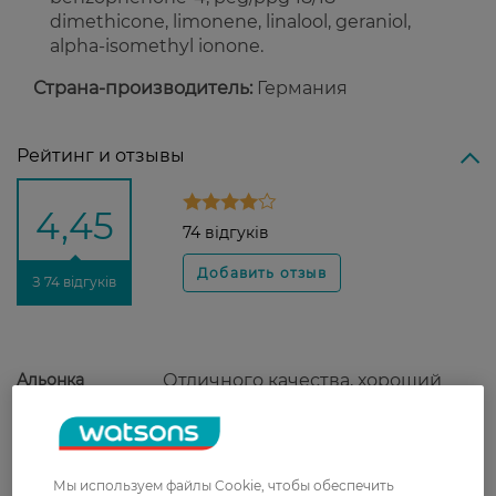
dimethicone, limonene, linalool, geraniol,
alpha-isomethyl ionone.
Страна-производитель:
Германия
Рейтинг и отзывы
4,45
74 відгуків
З 74 відгуків
Альонка
Отличного качества, хороший
27 сентября, 2021
распылитель, надёжная
фиксация, нейтральный запах,
легко удаляется
Мы используем файлы Cookie, чтобы обеспечить
Світлана
Волосы не поддаются ветру после