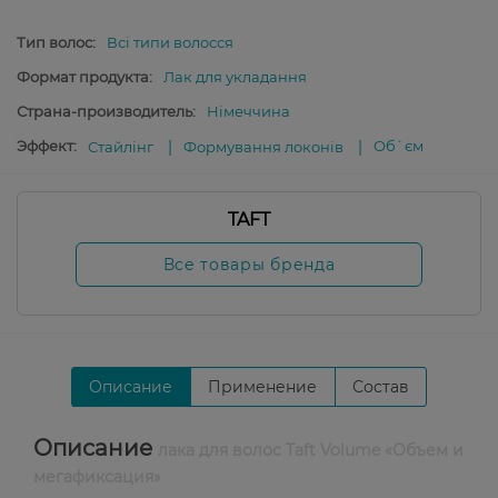
Тип волос:
Всі типи волосся
Формат продукта:
Лак для укладання
Страна-производитель:
Німеччина
Эффект:
Об`єм
Стайлінг
Формування локонів
TAFT
Все товары бренда
Описание
Применение
Состав
Описание
лака для волос Taft Volume «Объем и
мегафиксация»