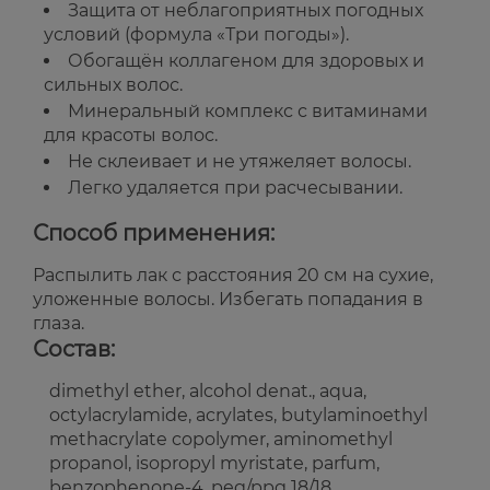
Защита от неблагоприятных погодных
условий (формула «Три погоды»).
Обогащён коллагеном для здоровых и
сильных волос.
Минеральный комплекс с витаминами
для красоты волос.
Не склеивает и не утяжеляет волосы.
Легко удаляется при расчесывании.
Способ применения:
Распылить лак с расстояния 20 см на сухие,
уложенные волосы. Избегать попадания в
глаза.
Состав:
dimethyl ether, alcohol denat., aqua,
octylacrylamide, acrylates, butylaminoethyl
methacrylate copolymer, aminomethyl
propanol, isopropyl myristate, parfum,
benzophenone-4, peg/ppg 18/18