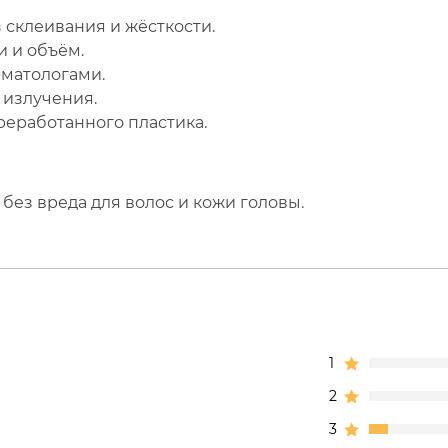
 склеивания и жёсткости.
и и объём.
рматологами.
 излучения.
реработанного пластика.
без вреда для волос и кожи головы.
1
2
3