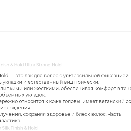
inish & Hold Ultra Strong Hold
ng Hold — это лак для волос с ультрасильной фиксацией
ь укладки и естественный вид прически.
х липкими или жесткими, обеспечивая комфорт в те
 объёмных укладок.
режно относится к коже головы, имеет веганский со
оисхождения.
учения, сохраняя здоровье и блеск волос. Часть
ластика.
 Silk Finish & Hold