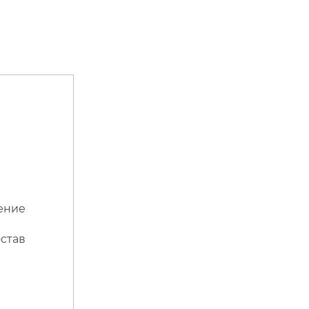
чение
став