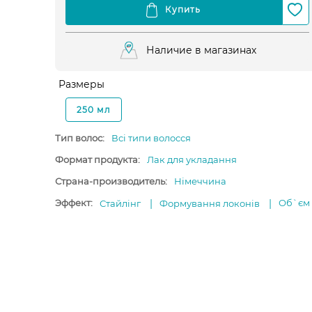
Наличие в магазинах
Размеры
250 мл
Тип волос:
Всі типи волосся
Формат продукта:
Лак для укладання
Страна-производитель:
Німеччина
Эффект:
Об`єм
Стайлінг
Формування локонів