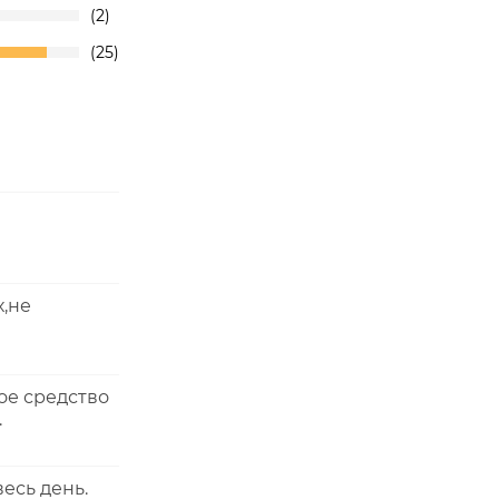
2
25
х,не
ое средство
.
есь день.