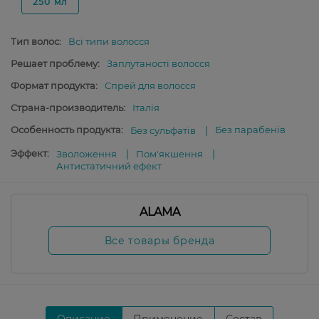
250 мл
Тип волос:
Всі типи волосся
Решает проблему:
Заплутаності волосся
Формат продукта:
Спрей для волосся
Страна-производитель:
Італія
Особенность продукта:
Без парабенів
Без сульфатів
Эффект:
Зволоження
Пом'якшення
Антистатичний ефект
ALAMA
Все товары бренда