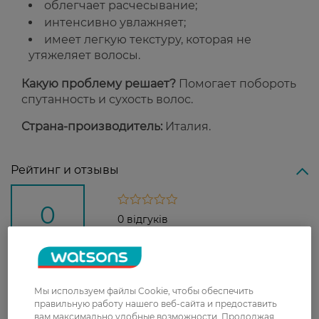
облегчает расчесывание;
интенсивно увлажняет;
имеет легкую текстуру, которая не
утяжеляет волосы.
Какую проблему решает?
Помогает побороть
спутанность и сухость волос.
Страна-производитель:
Италия.
Рейтинг и отзывы
0
0 відгуків
З 0 відгуків
Мы используем файлы Cookie, чтобы обеспечить
Доставка
правильную работу нашего веб-сайта и предоставить
вам максимально удобные возможности. Продолжая