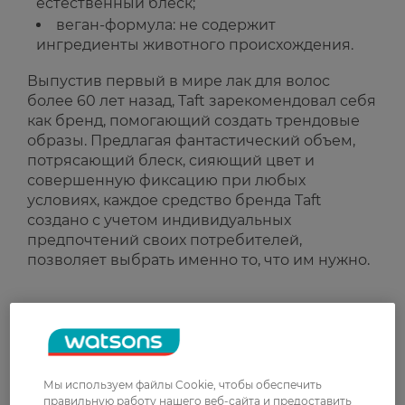
естественный блеск;
веган-формула: не содержит
ингредиенты животного происхождения.
Выпустив первый в мире лак для волос
более 60 лет назад, Taft зарекомендовал себя
как бренд, помогающий создать трендовые
образы. Предлагая фантастический объем,
потрясающий блеск, сияющий цвет и
совершенную фиксацию при любых
условиях, каждое средство бренда Taft
создано с учетом индивидуальных
предпочтений своих потребителей,
позволяет выбрать именно то, что им нужно.
Рейтинг и отзывы
0
0 відгуків
Мы используем файлы Cookie, чтобы обеспечить
правильную работу нашего веб-сайта и предоставить