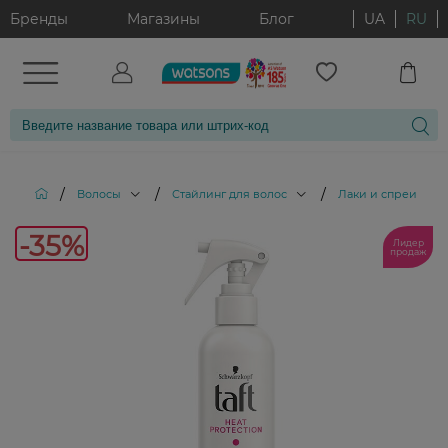
Бренды
Магазины
Блог
UA
RU
/
/
/
Волосы
Стайлинг для волос
Лаки и спреи для 
-35%
-35%
Лидер
продаж