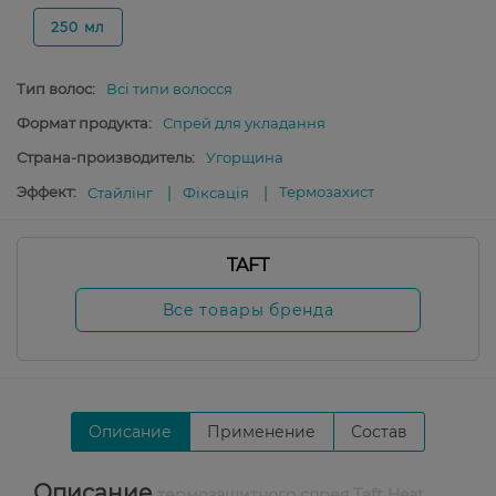
250 мл
Тип волос:
Всі типи волосся
Формат продукта:
Спрей для укладання
Страна-производитель:
Угорщина
Эффект:
Термозахист
Стайлінг
Фіксація
TAFT
Все товары бренда
Описание
Применение
Состав
Описание
термозащитного спрея Taft Heat