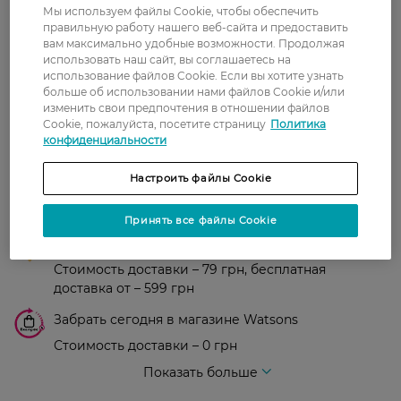
Мы используем файлы Cookie, чтобы обеспечить
0
правильную работу нашего веб-сайта и предоставить
0 відгуків
вам максимально удобные возможности. Продолжая
использовать наш сайт, вы соглашаетесь на
З 0 відгуків
использование файлов Cookie. Если вы хотите узнать
больше об использовании нами файлов Cookie и/или
изменить свои предпочтения в отношении файлов
Cookie, пожалуйста, посетите страницу
Политика
Доставка
конфиденциальности
Новая почта
Настроить файлы Cookie
В отделение Новой почты - 99 грн, бесплатно
от 699 грн
Принять все файлы Cookie
Укрпочта
Стоимость доставки – 79 грн, бесплатная
доставка от – 599 грн
Забрать сегодня в магазине Watsons
Стоимость доставки – 0 грн
Стоимость доставки – 99 грн, бесплатная доставка от – 699 грн
Показать больше