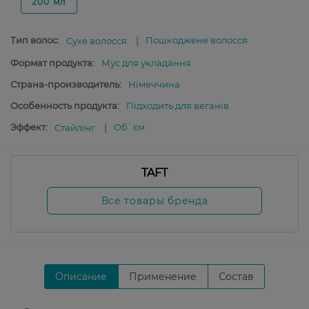
200 мл
Тип волос:
Пошкоджене волосся
Сухе волосся
Формат продукта:
Мус для укладання
Страна-производитель:
Німеччина
Особенность продукта:
Підходить для веганів
Эффект:
Об`єм
Стайлінг
TAFT
Все товары бренда
Описание
Применение
Состав