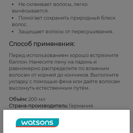
Не склеивает волосы, легко
вычёсывается.
Помогает сохранить природный блеск
волос.
Защищает волосы от пересушивания.
Способ применения:
Перед использованием хорошо встряхните
баллон. Нанесите пену на ладонь и
равномерно распределите по влажным
волосам от корней до кончиков. Выполните
укладку с помощью фена или дайте волосам
высохнуть естественным путём.
Объём:
200 мл
Страна-производитель:
Германия
Рейтинг и отзывы