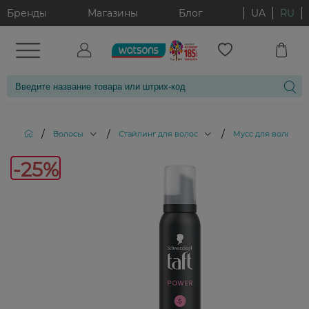
Бренды
Магазины
Блог
UA
RU
/
/
/
/
Волосы
Стайлинг для волос
Мусс для волос
-25%