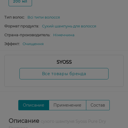
200 мл
Тип волос:
Всі типи волосся
Формат продукта:
Сухий шампунь для волосся
Страна-производитель:
Німеччина
Эффект:
Очищення
SYOSS
Все товары бренда
Описание
Применение
Состав
Описание
сухого шампуня Syoss Pure Dry