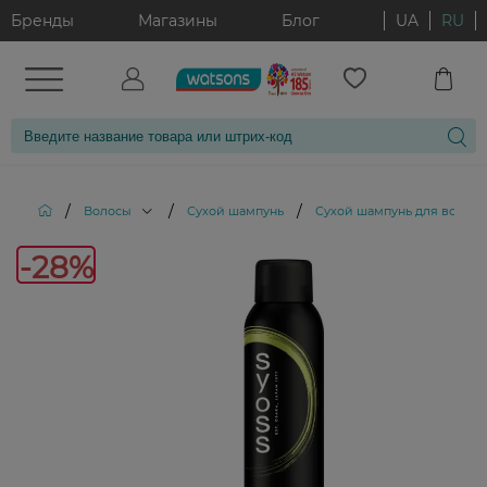
Бренды
Магазины
Блог
UA
RU
/
/
/
Волосы
Сухой шампунь
Сухой шампунь для волос S
-28%