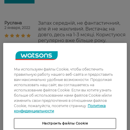
Руслана
Запах середній, не фантастичний,
2 января, 2022
але й не жахливий. Вистачає на
довго, десь на 1-3 мсяці. Користуюся
регулярно вже більше року.
Рекомендую)
Світлана
Класний шампунь! Дійсно дає
1 октября, 2021
об'єм, пишність та ефект чистого
Мы используем файлы Cookie, чтобы обеспечить
волосся. Трохи схоже на засіб для
правильную работу нашего веб-сайта и предоставить
укладки. Запах середній, не
вам максимально удобные возможности. Продолжая
фантастичний, але й не жахливий.
использовать наш сайт, вы соглашаетесь на
Вистачає на довго, десь на 1-3 мсяці.
использование файлов Cookie. Если вы хотите узнать
Користуюся регулярно вже більше
больше об использовании нами файлов Cookie и/или
року. Рекомендую)
изменить свои предпочтения в отношении файлов
Cookie, пожалуйста, посетите страницу
Политика
Оксана
Хороший сухий шампунь
конфиденциальности
22 августа, 2020
Настроить файлы Cookie