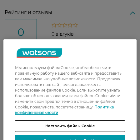
Рейтинг и отзывы
0
0 відгуків
З 0 відгуків
Доставка
Мы используем файлы Cookie, чтобы обеспечить
правильную работу нашего веб-сайта и предоставить
вам максимально удобные возможности. Продолжая
Новая почта
использовать наш сайт, вы соглашаетесь на
В отделение Новой почты - 99 грн, бесплатно
использование файлов Cookie. Если вы хотите узнать
от 699 грн
больше об использовании нами файлов Cookie и/или
изменить свои предпочтения в отношении файлов
Укрпочта
Cookie, пожалуйста, посетите страницу
Политика
конфиденциальности
Стоимость доставки – 79 грн, бесплатная
доставка от – 599 грн
Настроить файлы Cookie
Забрать сегодня в магазине Watsons