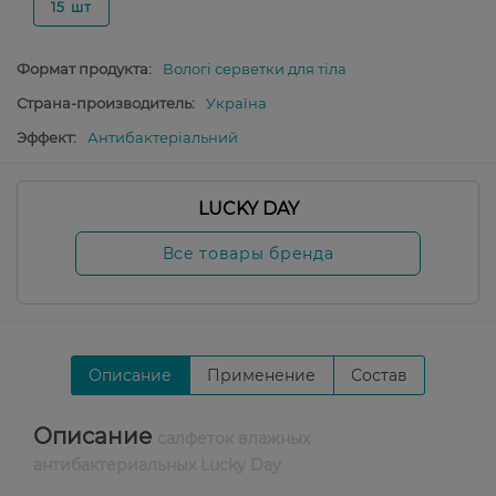
15 шт
Формат продукта:
Вологі серветки для тіла
Страна-производитель:
Україна
Эффект:
Антибактеріальний
LUCKY DAY
Все товары бренда
Описание
Применение
Состав
Описание
салфеток влажных
антибактериальных Lucky Day