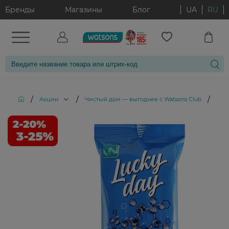
Бренды
Магазины
Блог
UA
RU
/
/
/
Акции
Чистый дом — выгоднее с Watsons Club
Сал