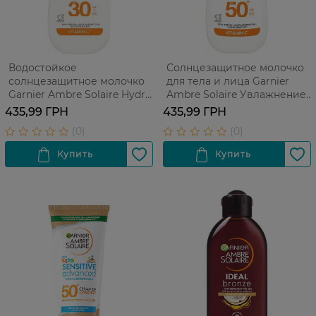
Водостойкое
Солнцезащитное молочко
солнцезащитное молочко
для тела и лица Garnier
Garnier Ambre Solaire Hydra
Ambre Solaire Увлажнение
24h Protect High Protection
на 24 часа с витамином С
435,99 ГРН
435,99 ГРН
Milk SPF30 увлажнение 24
SPF 50+ водостойкое 175 мл
часа 175 мл