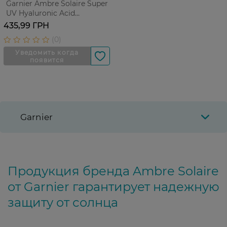
Garnier Ambre Solaire Super
UV Hyaluronic Acid
Hydrating Fluid SPF 50+
435,99 ГРН
Увлажняющий 40 мл
Garnier
Продукция бренда Ambre Solaire
от Garnier гарантирует надежную
защиту от солнца