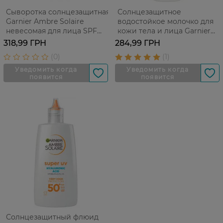
Сыворотка солнцезащитная
Солнцезащитное
Garnier Ambre Solaire
водостойкое молочко для
невесомая для лица SPF
кожи тела и лица Garnier
50+ 30 мл
Ambre Solaire Увлажнение
318,99 ГРН
284,99 ГРН
24 часа с витамином С SPF
50+ 175 мл
Солнцезащитный флюид