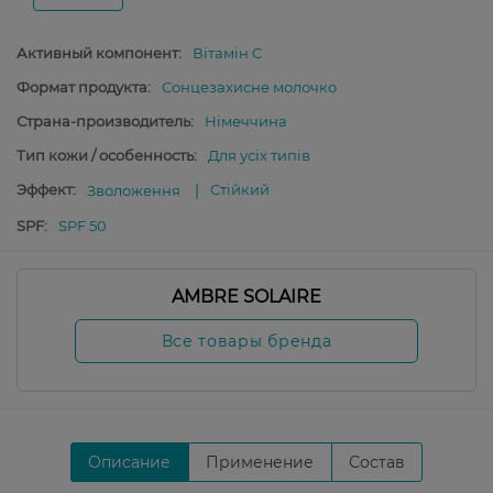
Активный компонент:
Вітамін C
Формат продукта:
Сонцезахисне молочко
Страна-производитель:
Німеччина
Тип кожи / особенность:
Для усіх типів
Эффект:
Стійкий
Зволоження
SPF:
SPF 50
AMBRE SOLAIRE
Все товары бренда
Описание
Применение
Состав