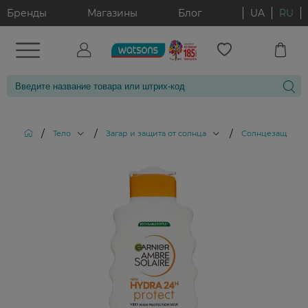
Бренды
Магазины
Блог
UA
RU
/
/
/
Тело
Загар и защита от солнца
Солнцезащитные