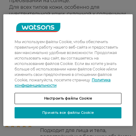
пребывании на солнце.
Для всех типов кожи, особенно для
чувствительной кожи, склонной к солнечным
ожогам.
Страна-производитель:
Германия
Мы используем файлы Cookie, чтобы обеспечить
правильную работу нашего веб-сайта и предоставить
Рейтинг и отзывы
вам максимально удобные возможности. Продолжая
использовать наш сайт, вы соглашаетесь на
использование файлов Cookie. Если вы хотите узнать
5
больше об использовании нами файлов Cookie и/или
1 відгуків
изменить свои предпочтения в отношении файлов
Cookie, пожалуйста, посетите страницу
Политика
З 1 відгуків
конфиденциальности
Настроить файлы Cookie
Виктория
Лучший спф что я пробовала!
Принять все файлы Cookie
7 августа, 2025
Приятный запах, легко наносится,
не скатывается, не выбеливает.
Подходит для лица и тела,