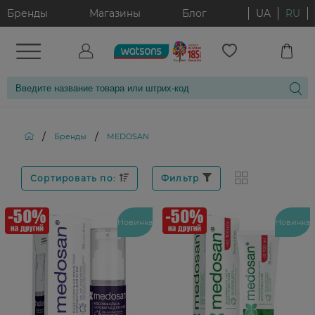
Бренды
Магазины
Блог
UA
RU
/
/
Бренды
MEDOSAN
Сортировать по:
Фильтр
Новинка
Новинка