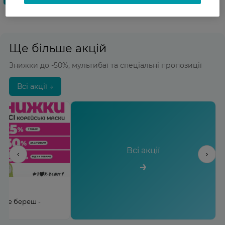
Ще більше акцій
Знижки до -50%, мультибаї та спеціальні пропозиції
Всі акції →
Всі акції
‹
›
→
льше береш -