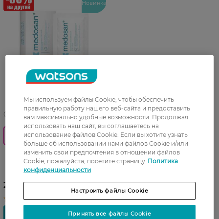
Новинка
Мы используем файлы Cookie, чтобы обеспечить
правильную работу нашего веб-сайта и предоставить
04 08 - 09 08
вам максимально удобные возможности. Продолжая
использовать наш сайт, вы соглашаетесь на
Додатково 50% на другу
использование файлов Cookie. Если вы хотите узнать
одиницю
больше об использовании нами файлов Cookie и/или
изменить свои предпочтения в отношении файлов
Отбеливающие полоски
Cookie, пожалуйста, посетите страницу
Политика
для зубов Medosan 5D White
конфиденциальности
7 применений 14 полосок
298,99 ГРН
Настроить файлы Cookie
Принять все файлы Cookie