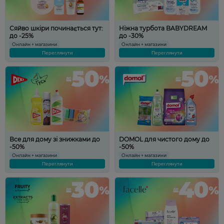
Сяйво шкіри починається тут:
Ніжна турбота BABYDREAM
до -25%
до -30%
Онлайн + магазини
Онлайн + магазини
Переглянути
Переглянути
Все для дому зі знижками до
DOMOL для чистого дому до
-50%
-50%
Онлайн + магазини
Онлайн + магазини
Переглянути
Переглянути