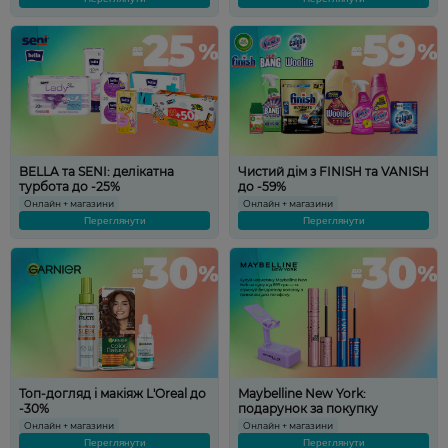
BELLA та SENI: делікатна
Чистий дім з FINISH та VANISH
турбота до -25%
до -59%
Онлайн + магазини
Онлайн + магазини
Переглянути
Переглянути
Топ-догляд і макіяж L'Oreal до
Maybelline New York:
-30%
подарунок за покупку
Онлайн + магазини
Онлайн + магазини
Переглянути
Переглянути