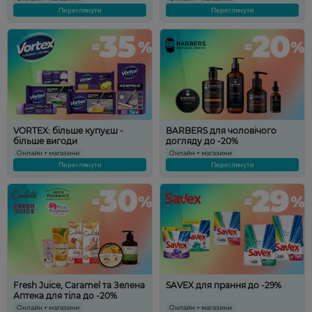
Переглянути
Переглянути
VORTEX: більше купуєш -
BARBERS для чоловічого
більше вигоди
догляду до -20%
Онлайн + магазини
Онлайн + магазини
Переглянути
Переглянути
Fresh Juice, Caramel та Зелена
SAVEX для прання до -29%
Аптека для тіла до -20%
Онлайн + магазини
Онлайн + магазини