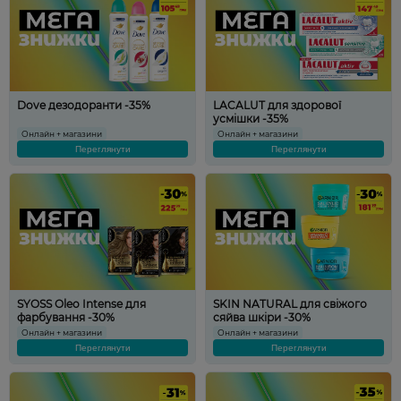
Dove дезодоранти -35%
LACALUT для здорової
усмішки -35%
Онлайн + магазини
Онлайн + магазини
Переглянути
Переглянути
SYOSS Oleo Intense для
SKIN NATURAL для свіжого
фарбування -30%
сяйва шкіри -30%
Онлайн + магазини
Онлайн + магазини
Переглянути
Переглянути