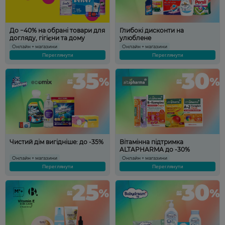
До −40% на обрані товари для
Глибокі дисконти на
догляду, гігієни та дому
улюблене
Онлайн + магазини
Онлайн + магазини
Переглянути
Переглянути
Чистий дім вигідніше: до -35%
Вітамінна підтримка
ALTAPHARMA до -30%
Онлайн + магазини
Онлайн + магазини
Переглянути
Переглянути