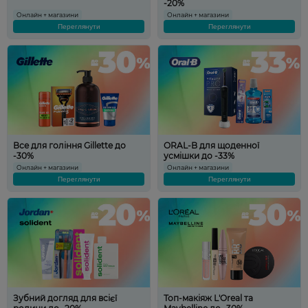
-20%
Онлайн + магазини
Онлайн + магазини
Переглянути
Переглянути
Все для гоління Gillette до
ORAL-B для щоденної
-30%
усмішки до -33%
Онлайн + магазини
Онлайн + магазини
Переглянути
Переглянути
Зубний догляд для всієї
Топ-макіяж L'Oreal та