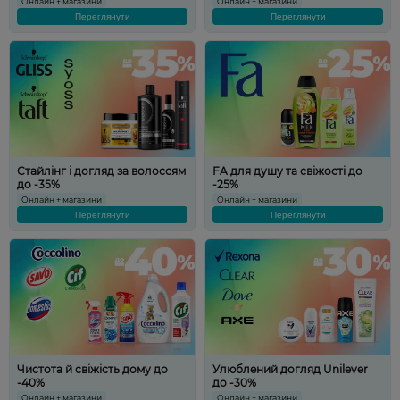
Онлайн + магазини
Онлайн + магазини
Переглянути
Переглянути
Стайлінг і догляд за волоссям
FA для душу та свіжості до
до -35%
-25%
Онлайн + магазини
Онлайн + магазини
Переглянути
Переглянути
Чистота й свіжість дому до
Улюблений догляд Unilever
-40%
до -30%
Онлайн + магазини
Онлайн + магазини