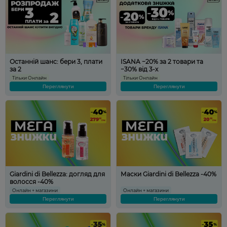
Останній шанс: бери 3, плати
ISANA −20% за 2 товари та
за 2
−30% від 3-х
Тільки Онлайн
Тільки Онлайн
Переглянути
Переглянути
Giardini di Bellezza: догляд для
Маски Giardini di Bellezza -40%
волосся -40%
Онлайн + магазини
Онлайн + магазини
Переглянути
Переглянути