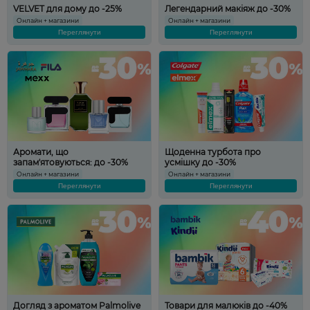
VELVET для дому до -25%
Легендарний макіяж до -30%
Онлайн + магазини
Онлайн + магазини
Переглянути
Переглянути
Аромати, що
Щоденна турбота про
запам'ятовуються: до -30%
усмішку до -30%
Онлайн + магазини
Онлайн + магазини
Переглянути
Переглянути
Догляд з ароматом Palmolive
Товари для малюків до -40%