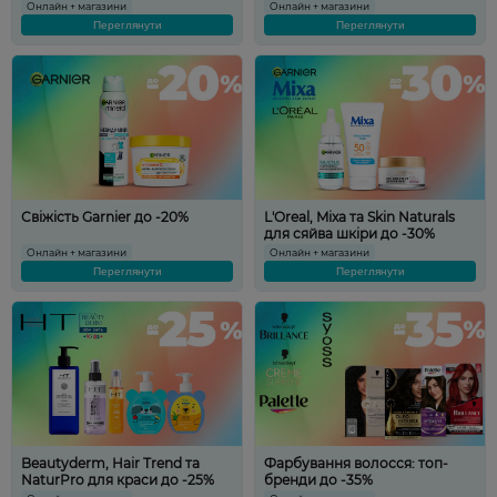
Онлайн + магазини
Онлайн + магазини
Переглянути
Переглянути
Свіжість Garnier до -20%
L'Oreal, Mixa та Skin Naturals
для сяйва шкіри до -30%
Онлайн + магазини
Онлайн + магазини
Переглянути
Переглянути
Beautyderm, Hair Trend та
Фарбування волосся: топ-
NaturPro для краси до -25%
бренди до -35%