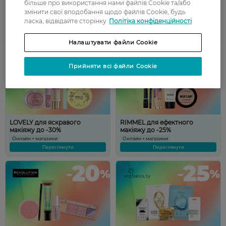
більше про використання нами файлів Cookie та/або
Свіжість ADIDAS щодня до
EVELINE для краси до -35%
змінити свої вподобання щодо файлів Cookie, будь
-30%
ласка, відвідайте сторінку
Політіка конфіденційності
Онлайн + магазини
Онлайн + магазини
Переглянути
Переглянути
Налаштувати файли Cookie
Прийняти всі файли Cookie
LOVELY для яскравого
RIMMEL для ефектного
макіяжу до -30%
макіяжу до -25%
Онлайн + магазини
Онлайн + магазини
Переглянути
Переглянути