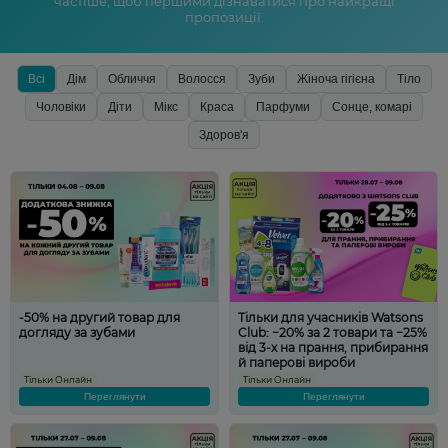
частіше, щоб першими дізнаватися про найкращі
пропозиції.
Всі
Дім
Обличчя
Волосся
Зуби
Жіноча гігієна
Тіло
Чоловіки
Діти
Мікс
Краса
Парфуми
Сонце, комарі
Здоров'я
-50% на другий товар для
Тільки для учасників Watsons
догляду за зубами
Club: −20% за 2 товари та −25%
від 3-х на прання, прибирання
й паперові вироби
Тільки Онлайн
Тільки Онлайн
Переглянути
Переглянути