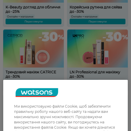
K-Beauty догляд для обличчя
Корейська рутина для сяйва
до -25%
до -30%
Онлайн + магазини
Онлайн + магазини
Переглянути
Переглянути
Трендовий макіяж CATRICE
LN Professional для макіяжу
до -30%
до -30%
Онлайн + магазини
Онлайн + магазини
Переглянути
Переглянути
Ми використовуємо файли Cookie, щоб забезпечити
правильну роботу нашого веб-сайту та надати вам
максимально зручні можливості. Продовжуючи
використання нашого сайту, ви погоджуєтесь на
використання файлів Cookie. Якщо ви хочете дізнатися