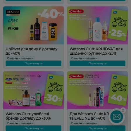
Unilever для дому й догляду
Watsons Club: KRUIDVAT для
до -40%
щоденної рутини до -25%
Онлайн + магазини
Онлайн + магазини
Переглянути
Переглянути
x
Watsons Club: улюблені
Для Watsons Club: KRUIDVAT
бренди догляду до -30%
та EVELINE до -40%
Онлайн + магазини
Онлайн + магазини
Переглянути
Переглянути