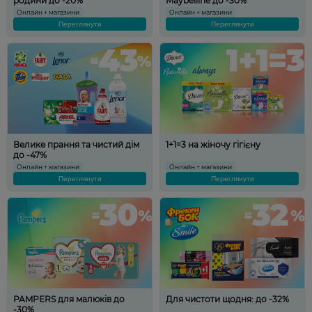
родини до -20%
Maybelline до -30%
Онлайн + магазини
Онлайн + магазини
Переглянути
Переглянути
Велике прання та чистий дім
1+1=3 на жіночу гігієну
до -47%
Онлайн + магазини
Онлайн + магазини
Переглянути
Переглянути
PAMPERS для малюків до
Для чистоти щодня: до -32%
-30%