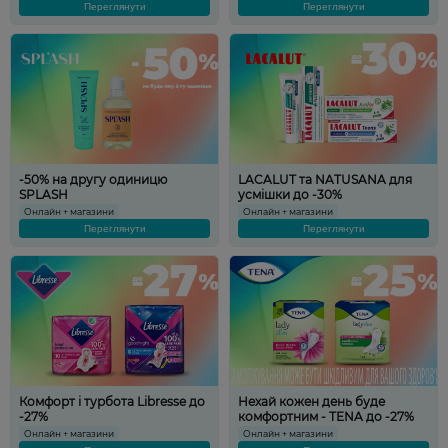
Переглянути
Переглянути
-50% на другу одиницю
LACALUT та NATUSANA для
SPLASH
усмішки до -30%
Онлайн + магазини
Онлайн + магазини
Переглянути
Переглянути
Комфорт і турбота Libresse до
Нехай кожен день буде
-27%
комфортним - TENA до -27%
Онлайн + магазини
Онлайн + магазини