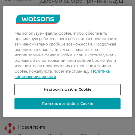
удобно и быстро принимать душ,
они быстро сохнут.
Тетяна
Раньше такие мочалки были в
5 января, 2022
пластиковой коробочке и были
суперские, сейчас изменили их,
Мы используем файлы Cookie, чтобы обеспечить
сами мочалки оченьььь маленькие,
правильную работу нашего веб-сайта и предоставить
больше не куплю, полное
вам максимально удобные возможности. Продолжая
разочарование(((
использовать наш сайт, вы соглашаетесь на
использование файлов Cookie. Если вы хотите узнать
больше об использовании нами файлов Cookie и/или
Соня
надовго їх не вистачає(
изменить свои предпочтения в отношении файлов
21 декабря, 2021
розлазяться.. і це великий мінус
Cookie, пожалуйста, посетите страницу
Политика
конфиденциальности
Настроить файлы Cookie
Показати ще
Принять все файлы Cookie
Доставка
Новая почта