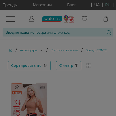
Бренды
Магазины
Блог
UA
RU
/
/
/
Аксессуары
Колготки женские
Бренд: CONTE
Сортировать по:
Фильтр