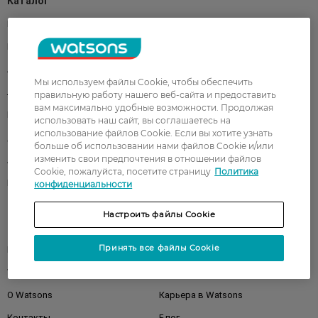
Каталог
Корейская косметика
Мужчинам
Парфюмерия
Здоровье
Акции
Макияж
Мы используем файлы Cookie, чтобы обеспечить
Лицо
Тело
правильную работу нашего веб-сайта и предоставить
вам максимально удобные возможности. Продолжая
Подарки
Детям
использовать наш сайт, вы соглашаетесь на
использование файлов Cookie. Если вы хотите узнать
Дом
Волосы
больше об использовании нами файлов Cookie и/или
изменить свои предпочтения в отношении файлов
Аксессуары
Дерматокосметика
Cookie, пожалуйста, посетите страницу
Политика
Бренды
конфиденциальности
Настроить файлы Cookie
Клиентам
Принять все файлы Cookie
Правила и условия
Магазины
Watsons Club
Подарочные сертификаты
О Watsons
Карьера в Watsons
Контакты
Блог