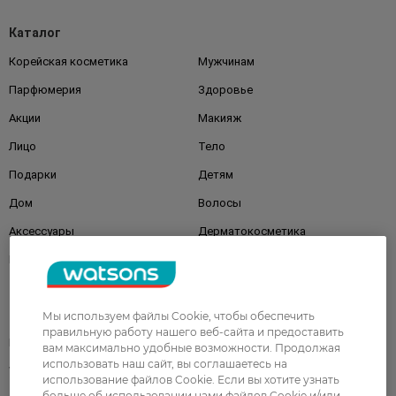
Каталог
Корейская косметика
Мужчинам
Парфюмерия
Здоровье
Акции
Макияж
Лицо
Тело
Подарки
Детям
Дом
Волосы
Аксессуары
Дерматокосметика
Бренды
Клиентам
Мы используем файлы Cookie, чтобы обеспечить
правильную работу нашего веб-сайта и предоставить
Правила и условия
Магазины
вам максимально удобные возможности. Продолжая
использовать наш сайт, вы соглашаетесь на
Watsons Club
Подарочные сертификаты
использование файлов Cookie. Если вы хотите узнать
больше об использовании нами файлов Cookie и/или