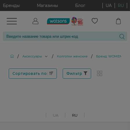
Бренды
Магазины
Блог
UA
RU
/
/
/
Аксессуары
Колготки женские
Бренд: WOMEN
Сортировать по:
Фильтр
UA
RU