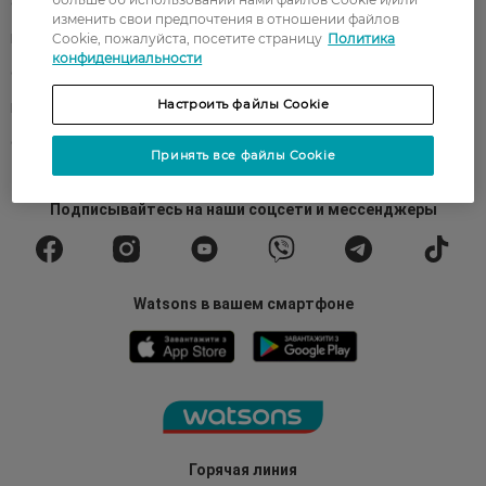
О Watsons
Карьера в Watsons
изменить свои предпочтения в отношении файлов
Cookie, пожалуйста, посетите страницу
Политика
Контакты
Блог
конфиденциальности
Оплата и доставка
FAQ
Настроить файлы Cookie
Политика конфиденциальности
Публичная оферта
СМИ о нас
Возврат заказа
Принять все файлы Cookie
Подписывайтесь
на наши соцсети
и мессенджеры
Watsons в вашем смартфоне
Горячая линия