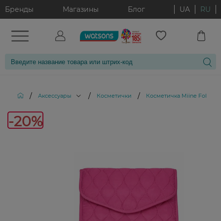
Бренды
Магазины
Блог
UA
RU
/
/
/
Аксессуары
Косметички
Косметичка Miine Foldable 
-20%