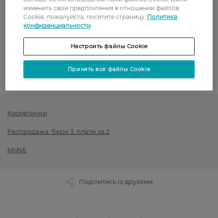
изменить свои предпочтения в отношении файлов
Оплата картой
Cookie, пожалуйста, посетите страницу
Политика
конфиденциальности
Послеоплата
Настроить файлы Cookie
Показать больше
Принять все файлы Cookie
Код товара
1510136
Косметички
Распродажа: бери 3, плати за 2
MIINE
Поділитись із друзями