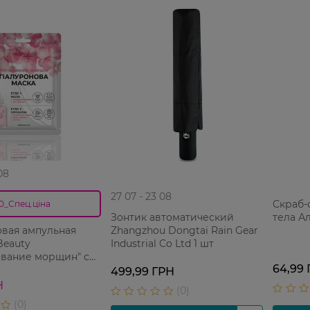
08
27 07 - 23 08
Скраб-
0_Спец.ціна
Зонтик автоматический
тела Ал
Zhangzhou Dongtai Rain Gear
овая ампульная
Industrial Co Ltd 1 шт
Beauty
ивание морщин" с
64,99
озы и
499,99 ГРН
овой кислотой
Н