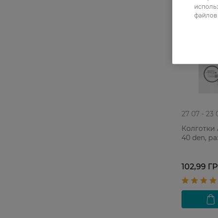
использ
файлов 
27 07 - 23 
Колготки 
40 den, ра
102,99 Г