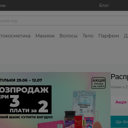
ины
Блог
токосметика
Макияж
Волосы
Тело
Парфюм
Д
Расп
тільки з 
Акція
Ще біл