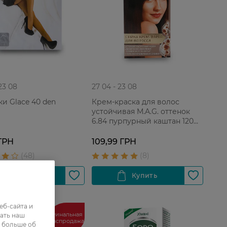
 23 08
27 04 - 23 08
ки Glace 40 den
Крем-краска для волос
устойчивая M.A.G. оттенок
6.84 пурпурный каштан 120
мл
ГРН
109,99 ГРН
еб-сайта и
Финальная
ать наш
распродажа
ь больше об