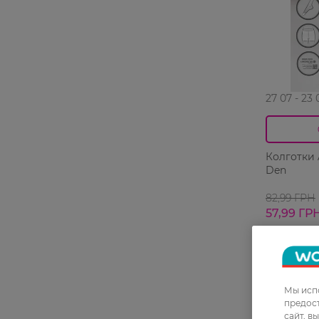
27 07 - 23 
Колготки 
Den
82,99 ГРН
57,99 ГР
Мы испо
предос
сайт, в