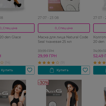
08
27 07 - 23 08
27 07 -
0_Спец.ціна
0_Спец.ціна
20 den Glace
Маска для лица Natural Code
Колгот
Seal тканевая 25 мл
20 den
39,99 ГРН
74,99 Г
Н
29,99 ГРН
52,49 
-30%