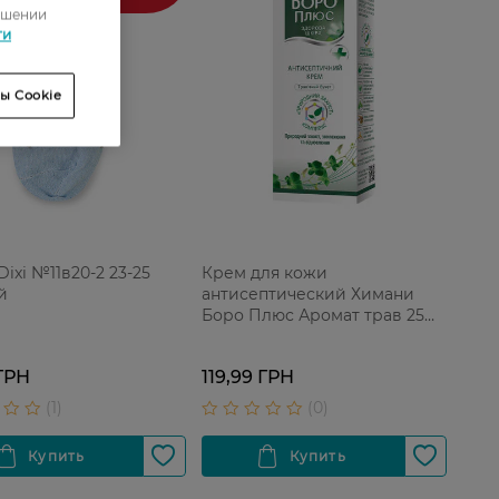
ошении
ти
ы Cookie
ixi №11в20-2 23-25
Крем для кожи
й
антисептический Химани
Боро Плюс Аромат трав 25
мл
ГРН
119,99 ГРН