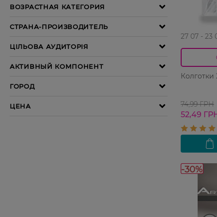
27 07 - 23 
Колготки 
74,99 ГРН
52,49 ГР
-30%