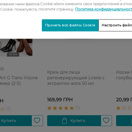
овании нами файлов Cookie и/или изменить свои предпочтения в отн
Cookie, пожалуйста, посетите страницу
Политика конфиденциальнос
Принять все файлы Cookie
Настроить файл
08
Крем для лица
Носки D
Art G Tiano Visone
регенерирующий Lirene с
голубо
змер (2-S)
эктрактом алоэ 50 мл
169,99 ГРН
20,99 
РН