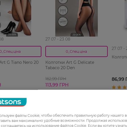
08
27 07 - 23 08
27 07 -
0_Спец.ціна
0_Спец.ціна
Колгот
Art G Tiano Nero 20
Колготки Art G Delicate
Tabaco 20 Den
162,99 ГРН
86,99 
Н
113,99 ГРН
льзуем файлы Cookie, чтобы обеспечить правильную работу нашего в
Финальная
тавить вам максимально удобные возможности. Продолжая использов
распродажа
ы соглашаетесь на использование файлов Cookie. Если вы хотите узнат