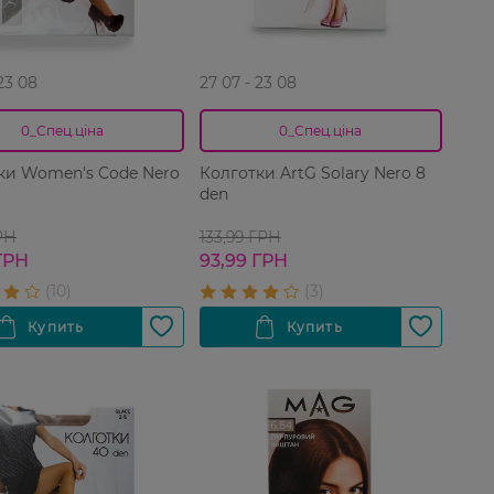
 23 08
27 07 - 23 08
0_Спец.ціна
0_Спец.ціна
ки Women's Code Nero
Колготки ArtG Solary Nero 8
den
РН
133,99 ГРН
ГРН
93,99 ГРН