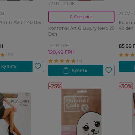
27 07 - 23 08
08
27 07 -
0_Спец.ціна
ART G AVRIL 40 Den
Колгот
40 den
Колготки Art G Luxury Nero 20
Den
171,99 ГРН
РН
85,99 
120,49 ГРН
-25%
-30%