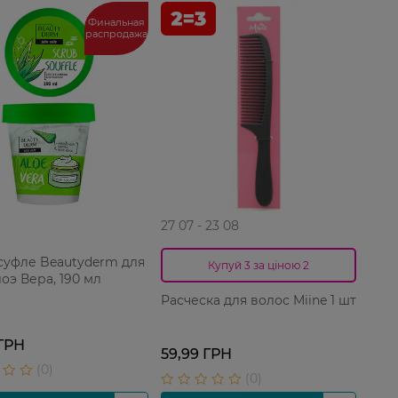
Финальная
распродажа
27 07 - 23 08
суфле Beautyderm для
Купуй 3 за ціною 2
оэ Вера, 190 мл
Расческа для волос Miine 1 шт
 ГРН
59,99 ГРН