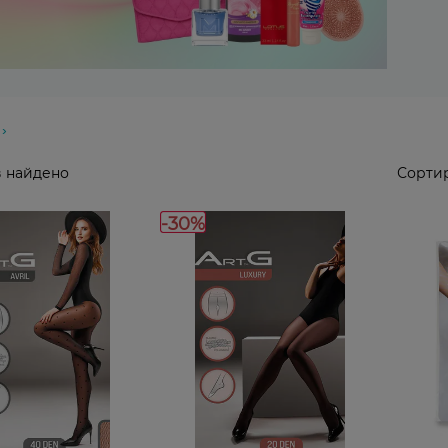
 найдено
Сортир
-30%