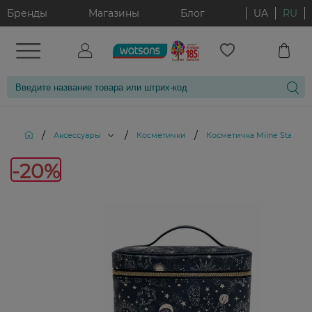
Бренды
Магазины
Блог
UA
RU
/
/
/
Аксессуары
Косметички
Косметичка Miine Star 1 шт
-20%