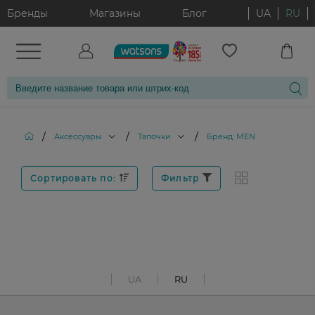
Бренды
Магазины
Блог
UA
RU
/
/
/
Аксессуары
Тапочки
Бренд: MEN
Сортировать по:
Фильтр
UA
RU