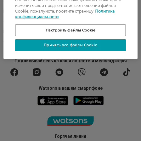
О Watsons
Карьера в Watsons
изменить свои предпочтения в отношении файлов
Cookie, пожалуйста, посетите страницу
Политика
Контакты
Блог
конфиденциальности
Оплата и доставка
FAQ
Настроить файлы Cookie
Политика конфиденциальности
Публичная оферта
СМИ о нас
Возврат заказа
Принять все файлы Cookie
Подписывайтесь
на наши соцсети
и мессенджеры
Watsons в вашем смартфоне
Горячая линия