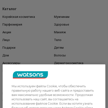
Каталог
Корейская косметика
Мужчинам
Парфюмерия
Здоровье
Акции
Макияж
Лицо
Тело
Подарки
Детям
Дом
Волосы
Аксессуары
Дерматокосметика
Бренды
Клиентам
Мы используем файлы Cookie, чтобы обеспечить
правильную работу нашего веб-сайта и предоставить
Правила и условия
Магазины
вам максимально удобные возможности. Продолжая
использовать наш сайт, вы соглашаетесь на
Watsons Club
Подарочные сертификаты
использование файлов Cookie. Если вы хотите узнать
больше об использовании нами файлов Cookie и/или