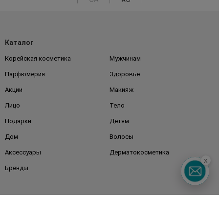
Каталог
Корейская косметика
Мужчинам
Парфюмерия
Здоровье
Акции
Макияж
Лицо
Тело
Подарки
Детям
Дом
Волосы
Аксессуары
Дерматокосметика
x
Бренды
Клиентам
Правила и условия
Магазины