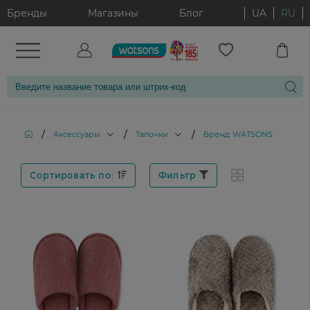
Бренды
Магазины
Блог
UA
RU
/
/
/
Аксессуары
Тапочки
Бренд: WATSONS
Сортировать по:
Фильтр