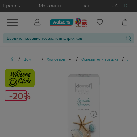
Бренды
Магазины
Блог
UA
RU
/
/
/
/
Дом
Хозтовары
Освежители воздуха
Аром
-20%