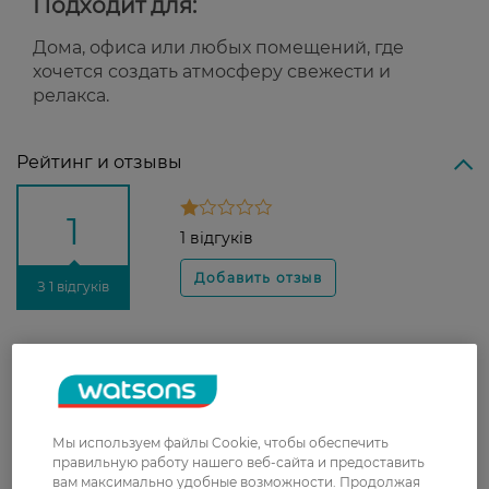
Подходит для:
Дома, офиса или любых помещений, где
хочется создать атмосферу свежести и
релакса.
Рейтинг и отзывы
1
1 відгуків
З 1 відгуків
Ірина
У використанні з 5-ма паличками.
30 июня, 2025
Запах взагалі не відчутний. Більше
не куплю
Мы используем файлы Cookie, чтобы обеспечить
правильную работу нашего веб-сайта и предоставить
вам максимально удобные возможности. Продолжая