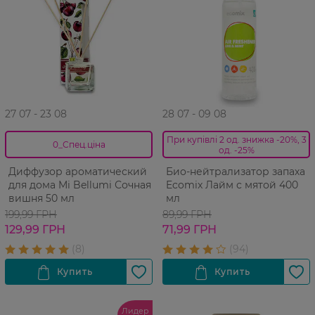
27 07 - 23 08
28 07 - 09 08
При купівлі 2 од. знижка -20%, 3
0_Спец.ціна
од. -25%
Диффузор ароматический
Био-нейтрализатор запаха
для дома Mi Bellumi Сочная
Ecomix Лайм с мятой 400
вишня 50 мл
мл
199,99 ГРН
89,99 ГРН
129,99 ГРН
71,99 ГРН
Лидер