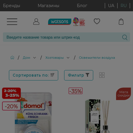
Бренды
Магазины
Блог
UA
RU
/
/
/
Дом
Хозтовары
Освежители воздуха
Сортировать по:
Фильтр
-35%
Мега
скидки
-20%