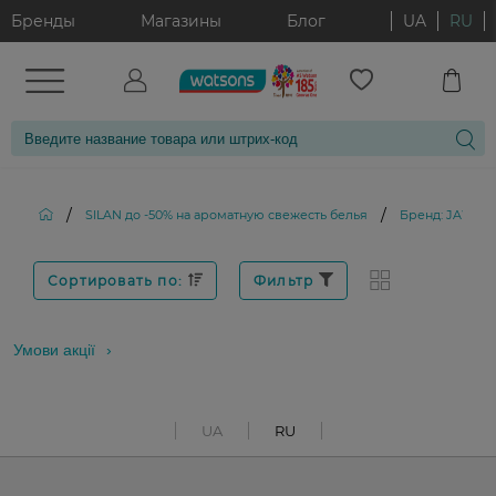
Бренды
Магазины
Блог
UA
RU
/
/
SILAN до -50% на ароматную свежесть белья
Бренд: JAWHA
Сортировать по:
Фильтр
Умови акції
UA
RU