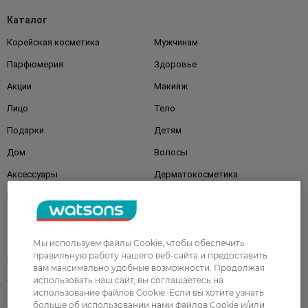
Каталог
Корейская косметика
Мужчинам
Парфюмерия
Здоровье
Акции
Макияж
Лицо
Тело
Подарки
Детям
Дом
Волосы
Аксессуары
Дерматокосметика
Бренды
Клиентам
Мы используем файлы Cookie, чтобы обеспечить
правильную работу нашего веб-сайта и предоставить
Правила и условия
Магазины
вам максимально удобные возможности. Продолжая
использовать наш сайт, вы соглашаетесь на
Watsons Club
Подарочные сертификаты
использование файлов Cookie. Если вы хотите узнать
больше об использовании нами файлов Cookie и/или
О Watsons
Карьера в Watsons