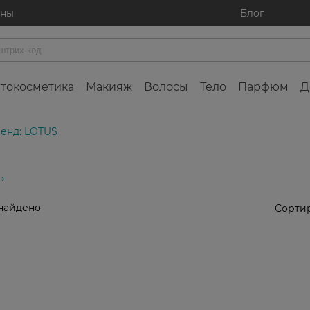
ины
Блог
токосметика
Макияж
Волосы
Тело
Парфюм
Д
енд: LOTUS
найдено
Сортир