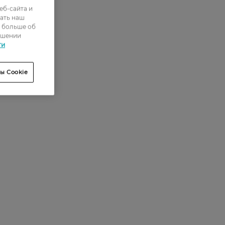
еб-сайта и
ать наш
ь больше об
ошении
ти
ы Cookie