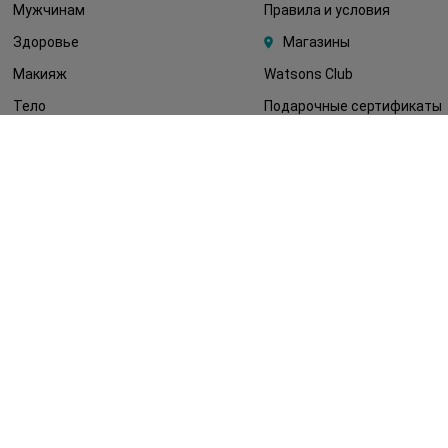
Мужчинам
Правила и условия
Здоровье
Магазины
Макияж
Watsons Club
Тело
Подарочные сертификаты
Детям
О Watsons
Волосы
Карьера в Watsons
Дерматокосметика
Контакты
Блог
Оплата и доставка
FAQ
Политика
конфиденциальности
Публичная оферта
СМИ о нас
Возврат заказа