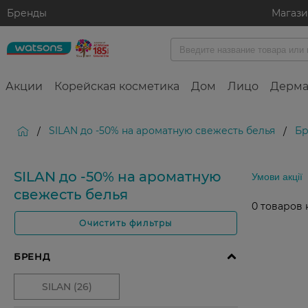
Бренды
Магаз
Акции
Корейская косметика
Дом
Лицо
Дерма
SILAN до -50% на ароматную свежесть белья
Бр
/
/
SILAN до -50% на ароматную
Умови акції
свежесть белья
0
товаров 
Очистить фильтры