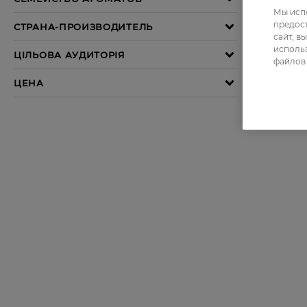
Мы испо
предос
сайт, в
использ
файлов 