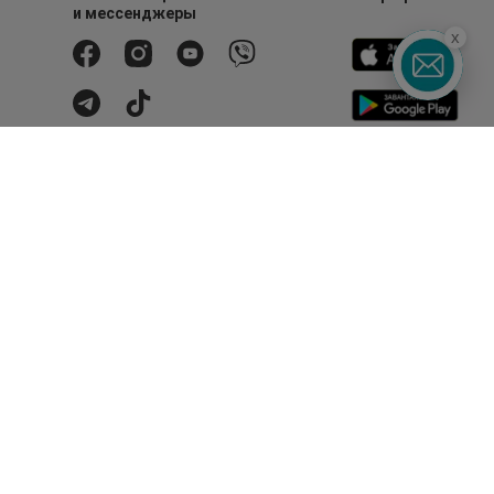
и мессенджеры
x