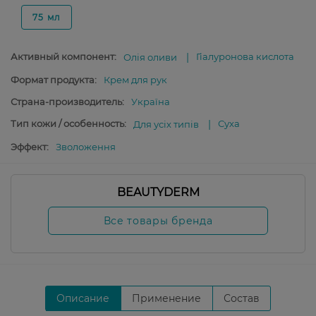
75 мл
Активный компонент:
Гіалуронова кислота
Олія оливи
Формат продукта:
Крем для рук
Страна-производитель:
Україна
Тип кожи / особенность:
Суха
Для усіх типів
Эффект:
Зволоження
BEAUTYDERM
Все товары бренда
Описание
Применение
Состав