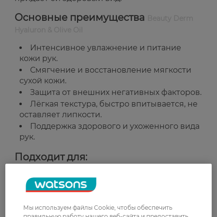
Основные преимущества
Beauty Derm
Hyaluron & Olive Oil
Интенсивное увлажнение и питание
кожи рук.
Смягчение и восстановление мягкости
сухой кожи.
Защита от внешних негативных факторов.
Лёгкая текстура, быстро впитывается, не
оставляет липкости.
Поддержка здорового и ухоженного вида
рук.
Подходит для:
Ежедневного использования утром и
вечером.
Для всех типов кожи, особенно сухой.
Мы используем файлы Cookie, чтобы обеспечить
Страна-производитель:
Украина
правильную работу нашего веб-сайта и предоставить