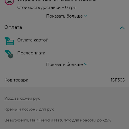
Стоимость доставки – 0 грн
Стоимость доставки – 99 грн, бесплатная доставка от – 699 грн
Показать больше
Оплата
Оплата картой
Послеоплата
Показать больше
Код товара
1511305
Уход за кожей рук
Кремы и лосьоны для рук
Beautyderm, Hair Trend и NaturPro для красоты до -25%