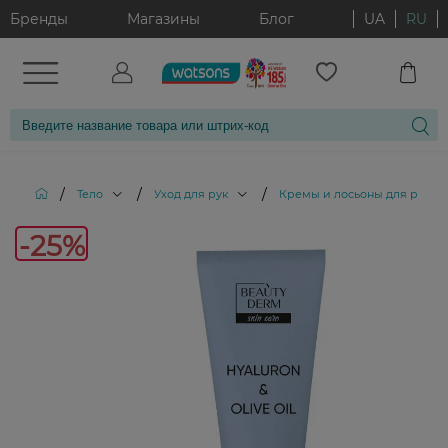
Бренды
Магазины
Блог
UA
RU
/
/
/
/
Тело
Уход для рук
Кремы и лосьоны для рук
-25%