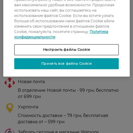
вам максимально удобные возможности. Продолжая
использовать наш сайт, вы соглашаетесь на
использование файлов Cookie. Если вы хотите узнать
Рейтинг и отзывы
больше об использовании нами файлов Cookie и/или
изменить свои предпочтения в отношении файлов
Cookie, пожалуйста, посетите страницу
Политика
0
конфиденциальности
0 відгуків
Настроить файлы Cookie
З 0 відгуків
Принять все файлы Cookie
Доставка
Новая почта
В отделение Новой почты - 99 грн, бесплатно
от 699 грн
Укрпочта
Стоимость доставки – 79 грн, бесплатная
доставка от – 599 грн
Забрать сегодня в магазине Watsons