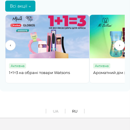
Всі акції →
‹
›
Активна
Активна
%
1+1=3 на обрані товари Watsons
Ароматний дім з M
UA
RU