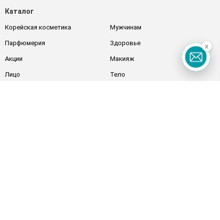
Каталог
Корейская косметика
Мужчинам
Парфюмерия
Здоровье
x
Акции
Макияж
Лицо
Тело
Подарки
Детям
Дом
Волосы
Аксессуары
Дерматокосметика
Бренды
Клиентам
Правила и условия
Магазины
Watsons Club
Подарочные сертификаты
О Watsons
Карьера в Watsons