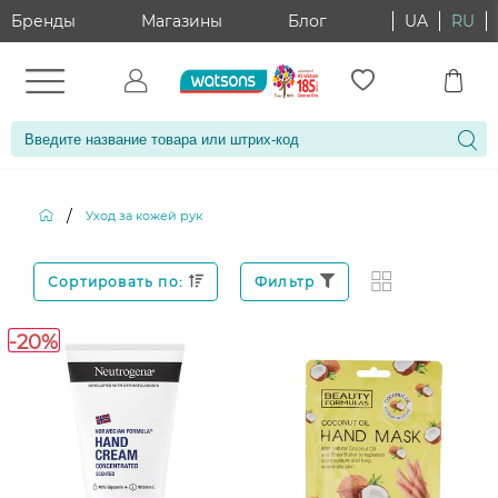
Бренды
Магазины
Блог
UA
RU
/
Уход за кожей рук
Сортировать по:
Фильтр
-20%