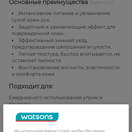
Основные преимущества
Avene Cold
Интенсивное питание и увлажнение
сухой кожи рук.
Защитный и заживляющий эффект для
поврежденной кожи.
Эффективный зимний уход,
предотвращение шелушения и сухости.
Легкая текстура, быстро впитывается, не
оставляет липкости.
Восстановление мягкости, эластичности
и комфорта кожи.
Подходит для:
Ежедневного использования утром и
вечером.
Сухая, раздраженная и чувствительная кожа
рук.
Страна-производитель:
Франция
Мы используем файлы Cookie, чтобы обеспечить