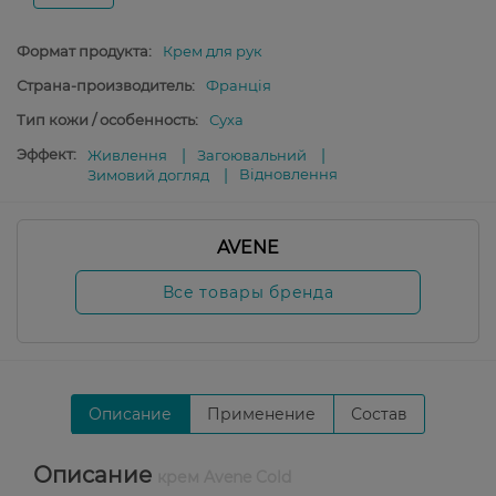
Формат продукта:
Крем для рук
Страна-производитель:
Франція
Тип кожи / особенность:
Суха
Эффект:
Живлення
Загоювальний
Відновлення
Зимовий догляд
AVENE
Все товары бренда
Описание
Применение
Состав
Описание
крем Avene Cold