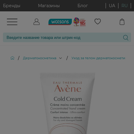
Бренды
Магазины
Блог
UA
RU
/
/
/
Дерматокосметика
Уход за телом дерматокосметика