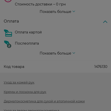
Стоимость доставки – 0 грн
Стоимость доставки – 99 грн, бесплатная доставка от – 699 грн
Показать больше
Оплата
Оплата картой
Послеоплата
Показать больше
Код товара
1476130
Уход за кожей рук
Кремы и лосьоны для рук
Дерматокосметика для сухой и атопичной кожи
Уход за телом дерматокосметика