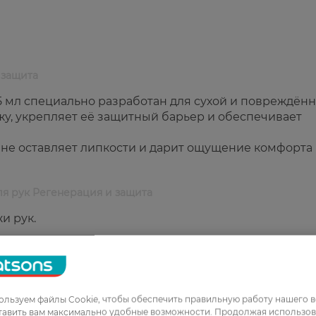
 защита
75 мл специально разработан для сухой и повреждён
жу, укрепляет её защитный барьер и обеспечивает
 не оставляет липкости и дарит ощущение комфорта 
ля рук Регенерация и защита
и рук.
без липкости.
й кожей.
льзуем файлы Cookie, чтобы обеспечить правильную работу нашего в
тавить вам максимально удобные возможности. Продолжая использов