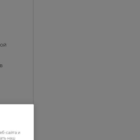
ной
в
еб-сайта и
ать наш