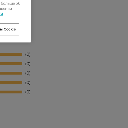
ь больше об
ошении
ти
ы Cookie
0
0
0
0
0