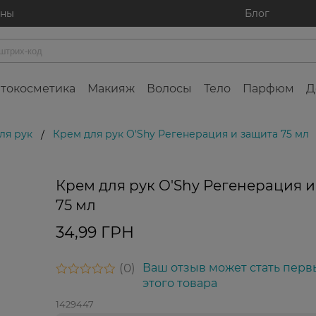
ины
Блог
токосметика
Макияж
Волосы
Тело
Парфюм
Д
ля рук
Крем для рук O'Shy Регенерация и защита 75 мл
/
Крем для рук O'Shy Регенерация и
75 мл
34,99 ГРН
0
Ваш отзыв может стать перв
этого товара
1429447