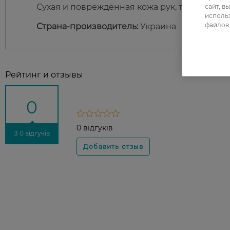
сайт, в
Сухая и повреждённая кожа рук, требующая
использ
файлов 
Страна-производитель:
Украина
Рейтинг и отзывы
0
0 відгуків
З 0 відгуків