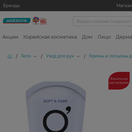
Бренды
Магаз
Акции
Корейская косметика
Дом
Лицо
Дерма
Тело
Уход для рук
Кремы и лосьоны д
/
/
/
Финальная
распродажа