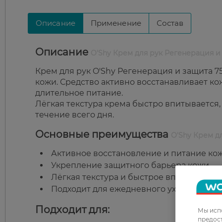
Описание
Применение
Состав
Описание
O'Shy Крем для рук Регенерация и
Крем для рук O'Shy Регенерация и защита 
кожи. Средство активно восстанавливает ко
длительное питание.
Лёгкая текстура крема быстро впитывается,
течение всего дня.
Основные преимущества
O'Shy Крем д
Активное восстановление и питание кож
Укрепление защитного барьера кожи.
Лёгкая текстура и быстрое впитывание 
Подходит для ежедневного ухода за сухо
Подходит для:
Мы испо
предос