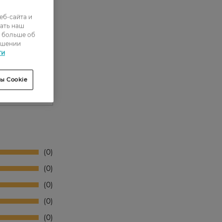
еб-сайта и
ать наш
ь больше об
ошении
ти
ы Cookie
0
0
0
0
0