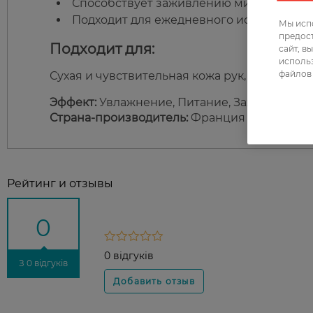
Способствует заживлению микроповре
Подходит для ежедневного использован
Мы испо
предос
Подходит для:
сайт, в
использ
файлов 
Сухая и чувствительная кожа рук, нуждающа
Эффект:
Увлажнение, Питание, Заживляющи
Страна-производитель:
Франция
Рейтинг и отзывы
0
0 відгуків
З 0 відгуків