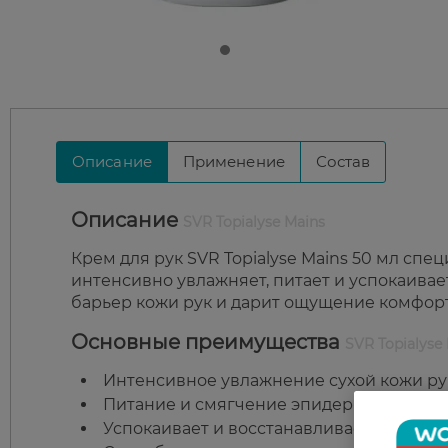
Описание
Применение
Состав
Описание
SVR Topialyse Mains
Крем для рук SVR Topialyse Mains 50 мл спе
интенсивно увлажняет, питает и успокаива
барьер кожи рук и дарит ощущение комфорт
Основные преимущества
SVR Topialyse
Интенсивное увлажнение сухой кожи ру
Питание и смягчение эпидермиса.
Успокаивает и восстанавливает чувстви