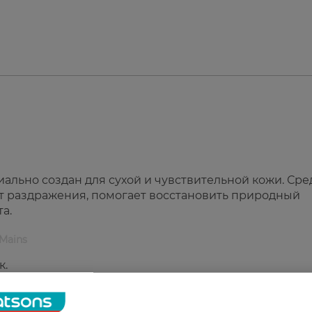
циально создан для сухой и чувствительной кожи. Сре
ет раздражения, помогает восстановить природный
а.
 Mains
к.
тельную кожу.