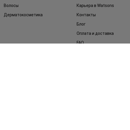
Волосы
Карьера в Watsons
Дерматокосметика
Контакты
Блог
Оплата и доставка
FAQ
Политика
конфиденциальности
Публичная оферта
СМИ о нас
Возврат заказа
©2014 - 2026. Условия использования сайта