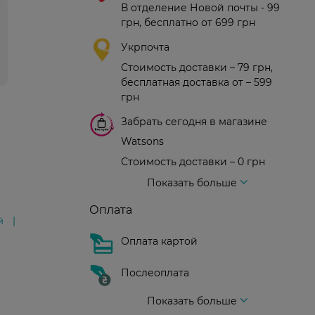
В отделение Новой почты - 99
грн, бесплатно от 699 грн
Укрпочта
Стоимость доставки – 79 грн,
бесплатная доставка от – 599
грн
Забрать сегодня в магазине
Watsons
Стоимость доставки – 0 грн
Стоимость доставки – 99 грн, бесплатная доставка от – 699 грн
Доставка курьером новой почты
Стоимость доставки - 150 грн (до подъезда)
Показать больше
Оплата
й
Оплата картой
Послеоплата
Показать больше