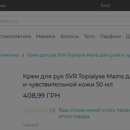
ины
Блог
токосметика
Макияж
Волосы
Тело
Парфюм
Д
осметика
Крем для рук SVR Topialyse Mains для сухой и 
/
Крем для рук SVR Topialyse Mains д
и чувствительной кожи 50 мл
408,99 ГРН
0
Ваш отзыв может стать перв
этого товара
1485405