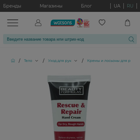
Бренды
Магазины
Блог
UA
RU
/
/
/
/
Тело
Уход для рук
Кремы и лосьоны для рук